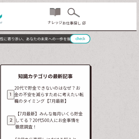
ナレッジ
お仕事探し
check
寄り添い、あなたの未来への一歩を後押しします。
ウィルオブスタイルは、キャリ
知識カテゴリの最新記事
20代で貯金できないのはなぜ？お
金の不安を減らすために考えたい転
職のタイミング【7月最新】
【7月最新】みんな毎月いくら貯金
してる？20代500人にお金事情を
徹底調査！