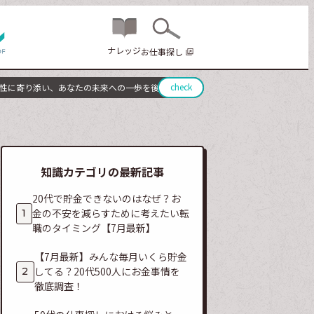
ナレッジ
お仕事探し
check
に寄り添い、あなたの未来への一歩を後押しします。
ウィルオブスタイルは、キャリ
知識カテゴリの最新記事
20代で貯金できないのはなぜ？お
金の不安を減らすために考えたい転
職のタイミング【7月最新】
【7月最新】みんな毎月いくら貯金
してる？20代500人にお金事情を
徹底調査！