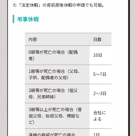
た「法定休暇」の産前産後休暇の申請でも可能。
弔事休暇
内容
日数
0親等が死亡の場合（配偶
10日
者）
1親等が死亡の場合（父母、
5～7日
子供、配偶者の父母）
2親等が死亡の場合（祖父
2～3日
母、兄弟姉妹）
3親等以上が死亡の場合（曾
会社に
祖父母、伯叔父母、甥姪な
よる
ど）
遠縁の親戚が死亡の場合
1日