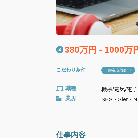
380万円 - 1000万
こだわり条件
一部在宅勤務OK
職種
機械/電気/電子
業界
SES・Sier・Ni
仕事内容