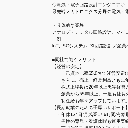
◇電気・電子回路設計エンジニア◇
最先端メカトロニクス分野の電気・
・具体的な業務
アナログ・デジタル回路設計、マイ
・例
IoT、5GシステムLSI回路設計／
■同社で働くメリット：
【経営の安定】
・自己資本比率65.8％で経営安定(
さらに、売上・経常利益ともに年
株式上場後は20年以上黒字経営
・創業から55年以上、一度も社員
初任給も年々アップしています
【長期就業のための手厚いサポート
・年休124日/月残業17.6時間/有給
・男性の育児・看護休暇も運用実