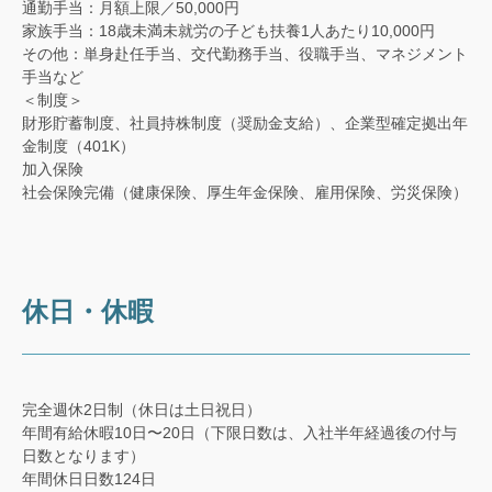
通勤手当：月額上限／50,000円
家族手当：18歳未満未就労の子ども扶養1人あたり10,000円
その他：単身赴任手当、交代勤務手当、役職手当、マネジメント
手当など
＜制度＞
財形貯蓄制度、社員持株制度（奨励金支給）、企業型確定拠出年
金制度（401K）
加入保険
社会保険完備（健康保険、厚生年金保険、雇用保険、労災保険）
休日・休暇
完全週休2日制（休日は土日祝日）
年間有給休暇10日〜20日（下限日数は、入社半年経過後の付与
日数となります）
年間休日日数124日