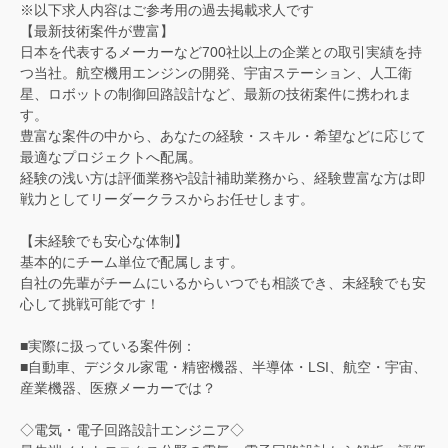
※以下求人内容はご参考用の過去掲載求人です
【最新技術案件が豊富】
日本を代表するメーカーなど700社以上の企業との取引実績を持
つ当社。航空機用エンジンの開発、宇宙ステーション、人工衛
星、ロボットの制御回路設計など、最新の技術案件に携われま
す。
豊富な案件の中から、あなたの経験・スキル・希望などに応じて
最適なプロジェクトへ配属。
経験の浅い方は評価業務や設計補助業務から、経験豊富な方は即
戦力としてリーダークラスからお任せします。
【未経験でも安心な体制】
基本的にチーム単位で配属します。
自社の先輩がチームにいるからいつでも相談でき、未経験でも安
心して挑戦可能です！
■実際に扱っている案件例：
■自動車、デジタル家電・精密機器、半導体・LSI、航空・宇宙、
産業機器、医療メーカーでは？
◇電気・電子回路設計エンジニア◇