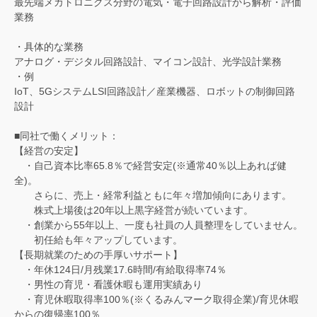
最先端メカトロニクス分野の電気・電子回路設計から解析・評価
業務
・具体的な業務
アナログ・デジタル回路設計、マイコン設計、光学設計業務
・例
IoT、5GシステムLSI回路設計／産業機器、ロボットの制御回路
設計
■同社で働くメリット：
【経営の安定】
・自己資本比率65.8％で経営安定(※通常40％以上あれば健
全)。
さらに、売上・経常利益ともに年々増加傾向にあります。
株式上場後は20年以上黒字経営が続いています。
・創業から55年以上、一度も社員の人員整理をしていません。
初任給も年々アップしています。
【長期就業のための手厚いサポート】
・年休124日/月残業17.6時間/有給取得率74％
・男性の育児・看護休暇も運用実績あり
・育児休暇取得率100％(※くるみんマーク取得企業)/育児休暇
からの復帰率100％