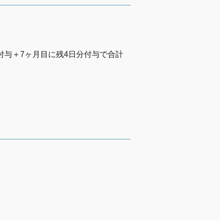
つ付与＋7ヶ月目に残4日分付与で合計