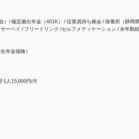
）/ 確定拠出年金（401K） / 従業員持ち株会 / 保養所（静岡県
サーベイ / フリードリンク /セルフメディケーション / 永年勤
厚生年金保険）
1人15,000円/月