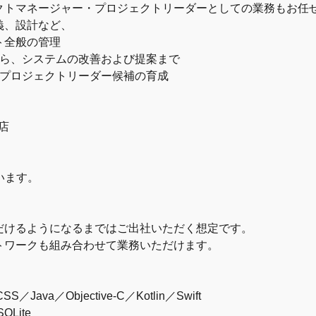
クトマネージャー・プロジェクトリーダーとしての業務もお任
義、設計など、
ト全般の管理
から、システムの改善および提案まで
、プロジェクトリーダー候補の育成
店
。
います。
だけるようになるまではご出社いただく想定です。
トワークも組み合わせて業務いただけます。
／Java／Objective-C／Kotlin／Swift
QLite