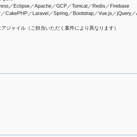
ess／Eclipse／Apache／GCP／Tomcat／Redis／Firebase
HP／Laravel／Spring／Bootstrap／Vue.js／jQuery／Angu
はアジャイル（ご担当いただく案件により異なります）