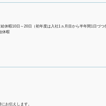
年間有給休暇10日～20日（初年度は入社1ヵ月目から半年間1日づ
年始休暇
時にお伝えします。