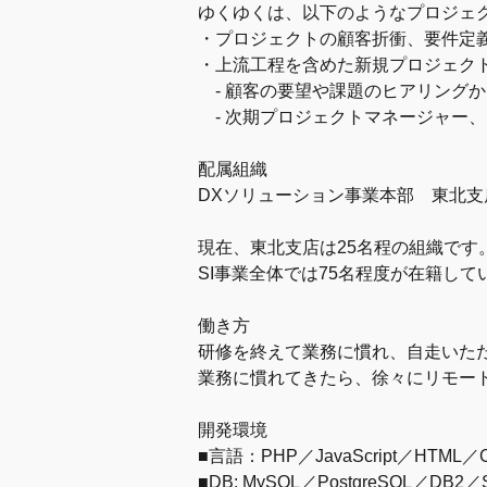
ゆくゆくは、以下のようなプロジェ
・プロジェクトの顧客折衝、要件定
・上流工程を含めた新規プロジェク
- 顧客の要望や課題のヒアリング
- 次期プロジェクトマネージャー
配属組織
DXソリューション事業本部 東北支
現在、東北支店は25名程の組織です
SI事業全体では75名程度が在籍して
働き方
研修を終えて業務に慣れ、自走いた
業務に慣れてきたら、徐々にリモー
開発環境
■言語：PHP／JavaScript／HTML／CSS
■DB: MySQL／PostgreSQL／DB2／S