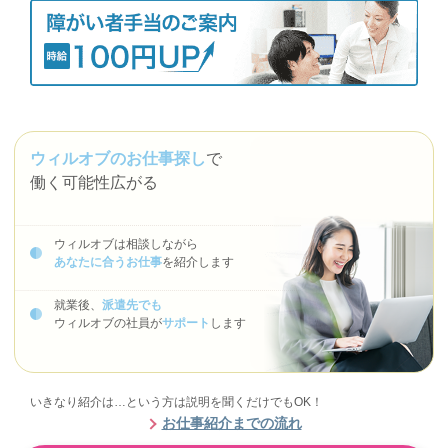
ウィルオブのお仕事探し
で
働く可能性広がる
ウィルオブは相談しながら
あなたに合うお仕事
を紹介します
就業後、
派遣先でも
ウィルオブの社員が
サポート
します
いきなり紹介は…という方は説明を聞くだけでもOK！
お仕事紹介までの流れ