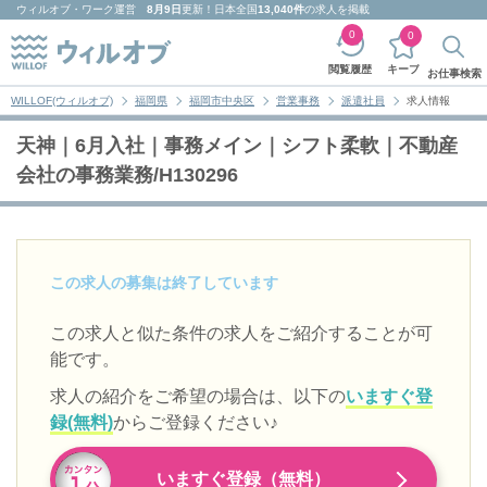
ウィルオブ・ワーク
運営
8月9日
更新！日本全国
13,040件
の求人を掲載
0
0
キープ
閲覧履歴
お仕事検索
WILLOF(ウィルオブ)
福岡県
福岡市中央区
営業事務
派遣社員
求人情報
天神｜6月入社｜事務メイン｜シフト柔軟｜不動産
会社の事務業務/H130296
この求人の募集は終了しています
この求人と似た条件の求人をご紹介することが可
能です。
求人の紹介をご希望の場合は、以下の
いますぐ登
録(無料)
からご登録ください♪
いますぐ登録（無料）