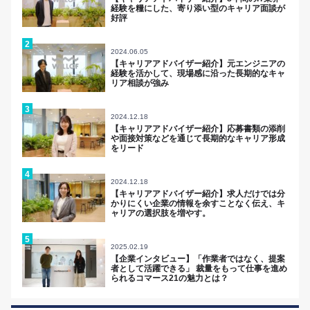
経験を糧にした、寄り添い型のキャリア面談が
好評
2024.06.05
【キャリアアドバイザー紹介】元エンジニアの
経験を活かして、現場感に沿った長期的なキャ
リア相談が強み
2024.12.18
【キャリアアドバイザー紹介】応募書類の添削
や面接対策などを通じて長期的なキャリア形成
をリード
2024.12.18
【キャリアアドバイザー紹介】求人だけでは分
かりにくい企業の情報を余すことなく伝え、キ
ャリアの選択肢を増やす。
2025.02.19
【企業インタビュー】「作業者ではなく、提案
者として活躍できる」 裁量をもって仕事を進め
られるコマース21の魅力とは？