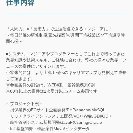
仕事内容
「人間力」×「技術力」で生涯活躍できるエンジニアに！
～毎日開催の研修制度/最先端案件/月間平均残業15h/平均通期時
間45分～
■システムエンジニアやプログラマーとしてこれまで培ってきた
業界知識や技術スキル、ご経験に合わせ、弊社の様々な業界、フ
ェーズの案件にアサインします。
※将来的には、より上流工程へのキャリアアップも見据えて成長
して頂きます。
※参画案件の割合は、WEB4割 基幹業務系6割
※80％以上の案件は2次受け以上/チーム参画です
～プロジェクト例～
・損保業界のECサイト企画開発/PHP/apache/MySQL
・リッチクライアントシステム開発/VC++/Win/GDI/GDI+
・航空管制システム新規開発/JavaFX/spring/Oracle
・IoT基盤開発・検証案件/Java/ビックデータ