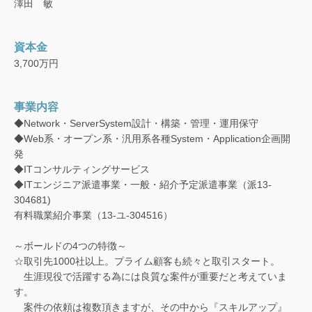
澤田 敏
資本金
3,700万円
事業内容
◆Network・ServerSystem設計・構築・管理・運用保守
◆Web系・オープン系・汎用系各種System・Application企画開
発
◆ITコンサルティングサービス
◆ITエンジニア派遣事業・一般・紹介予定派遣事業（派13-
304681)
有料職業紹介事業（13-ユ-304516）
～ボールドの4つの特徴～
☆取引先1000社以上。プライム顧客も続々と取引スタート。
生涯現役で活躍する為には良質な案件が重要だと考えていま
す。
案件の依頼は複数頂きますが、その中から『スキルアップ』