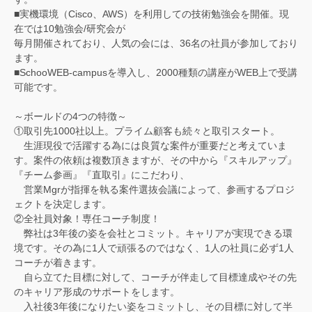
■実機環境（Cisco、AWS）を利用しての技術勉強会を開催。現
在では10勉強会/研究会が
毎月開催されており、人気の会には、36名の社員が参加しており
ます。
■SchooWEB-campusを導入し、2000種類の講座がWEB上で受講
可能です。
～ボールドの4つの特徴～
①取引先1000社以上。プライム顧客も続々と取引スタート。
生涯現役で活躍する為には良質な案件が重要だと考えていま
す。案件の依頼は複数頂きますが、その中から『スキルアップ』
『チーム参画』『直取引』にこだわり、
営業Mgrが指揮を執る案件選抜会議によって、参画するプロジ
ェクトを決定します。
②全社員対象！専任コーチ制度！
弊社は3年後の姿を会社とコミット。キャリアが実現できる環
境です。その為に1人で頑張るのではなく、1人の社員に必ず1人
コーチが着きます。
自ら立てた目標に対して、コーチが伴走して目標達成やその先
のキャリア形成のサポートをします。
入社後3年後になりたい姿をコミットし、その目標に対して半