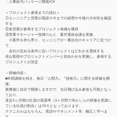
・人事給与パッケージ開発/C#
＜プロジェクト参画までの流れ＞
①エンジニアと営業が面談※今までの経歴や今後の方向性を確認
する
②各営業が参画するプロジェクト候補を獲得
③営業マネージャー指揮のもと、案件選抜会議を実施
※案件を持ち寄り、エンジニアが一番自分のキャリアに近づけ
て、
会社が定める条件に近いプロジェクトはどれかを選抜する
④お客様やプロジェクトメンバーと顔合わせを実施し、参画する
プロジェクトが決定
～研修内容～
■外部講師を招き、毎日『人間力』『技術力』に関する研修を開
催。
業務後に自社で開催しますので、当日飛び込み参加も可能となっ
ており、
直近3ヶ月間の社員の受講率（3ヶ月間で何かしらの研修を受講し
ている社員の割合）は76％となっております。
テクニカルはもちろん、英語やマネジメント等、幅広く学べま
す。