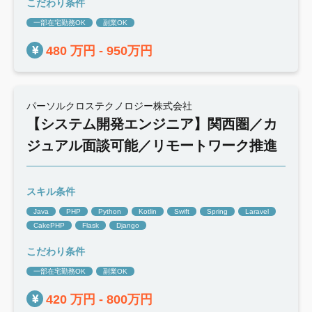
こだわり条件
一部在宅勤務OK
副業OK
480 万円 - 950万円
パーソルクロステクノロジー株式会社
【システム開発エンジニア】関西圏／カ
ジュアル面談可能／リモートワーク推進
スキル条件
Java
PHP
Python
Kotlin
Swift
Spring
Laravel
CakePHP
Flask
Django
こだわり条件
一部在宅勤務OK
副業OK
420 万円 - 800万円