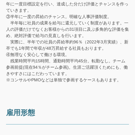
年に一度目標設定を行い、達成した分だけ評価とチャンスを作っ
ていきます。
③半年に一度の昇給のチャンス。明確な人事評価制度。
半年毎に社員の成果を給与に還元していく制度があります。一
人の評価だけでなくお客様からの31項目に及ぶ多角的な評価を集
め、絶対評価で給与の見直しを行います。
実際に、半年での社員の昇給率約96％（2022年3月実績）、新
卒でも1年間で年収が48万昇給する社員もおります。
④無理なく安心して働ける環境。
残業時間平均15時間、通勤時間平均45分。転勤なし。チーム
参画前提(現在94％がチーム参画)。生涯ご活躍頂くためにも、働
きやすさにはこだわっています。
※コンサルやPMOなどは単独で参画するケースもあります。
雇用形態