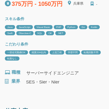
375万円 - 1050万円
兵庫県
-
スキル条件
Java
JavaScript
Visual Basic
PHP
Python
Go
Kotlin
Swift
Obective-C
SQL
C#
.NET
こだわり条件
一部在宅勤務OK
残業20H以内
上流工程
学歴不問
転職回数不問
転勤なし
職種
サーバーサイドエンジニア
業界
SES・Sier・Nier