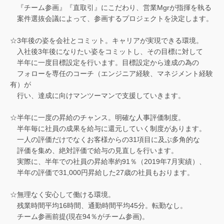
『チーム参画』『直取引』にこだわり、営業Mgrが指揮を執る
案件選抜会議によって、参画するプロジェクトを決定します。
☆3年後の姿を会社とコミット。キャリアが実現できる環境。
入社後3年後になりたい姿をコミットし、その目標に対して
半年に一度目標設定を行います。目標設定から達成の為の
フォローを専任のコーチ（エンジニア経験、マネジメント経験
有）が
行い、達成に向けマンツーマンで支援していきます。
☆半年に一度の昇給のチャンス。明確な人事評価制度。
半年毎に社員の成果を給与に還元していく制度があります。
一人の評価だけでなくお客様からの31項目に及ぶ多角的な
評価を集め、絶対評価で給与の見直しを行います。
実際に、半年での社員の昇給率約91％（2019年7月実績）、
半年の評価で31,000円昇給した27歳の社員もおります。
☆無理なく安心して働ける環境。
残業時間平均16時間、通勤時間平均45分。転勤なし。
チーム参画前提(現在94％がチーム参画)。