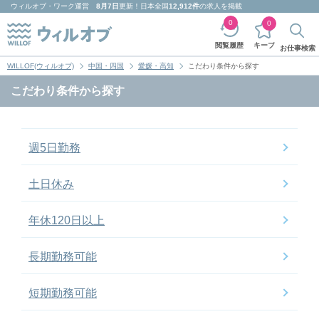
ウィルオブ・ワーク
運営
8月7日
更新！日本全国
12,912件
の求人を掲載
0
0
キープ
閲覧履歴
お仕事検索
WILLOF(ウィルオブ)
中国・四国
愛媛・高知
こだわり条件から探す
こだわり条件から探す
週5日勤務
土日休み
年休120日以上
長期勤務可能
短期勤務可能