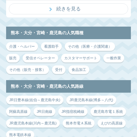
続きを見る
熊本・大分・宮崎・鹿児島の人気職種
介護・ヘルパー
看護助手
その他（医療・介護関連）
販売
受信オペレーター
カスタマーサポート
一般作業
その他（販売・接客）
受付
食品加工
熊本・大分・宮崎・鹿児島の人気路線
JR日豊本線(佐伯～鹿児島中央)
JR鹿児島本線(博多～八代)
阿蘇高原線
JR日南線
JR指宿枕崎線
鹿児島市電１系統
JR鹿児島本線(川内～鹿児島)
熊本市電Ａ系統
えびの高原線
熊本電鉄本線