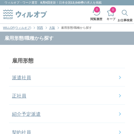
ウィルオブ・ワーク
運営
8月9日
更新！日本全国
13,040件
の求人を掲載
0
0
キープ
閲覧履歴
お仕事検索
WILLOF(ウィルオブ)
関西
大阪
雇用形態/職種から探す
雇用形態/職種から探す
雇用形態
派遣社員
正社員
紹介予定派遣
契約社員