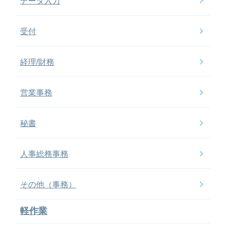
データ入力
受付
経理/財務
営業事務
秘書
人事総務事務
その他（事務）
軽作業