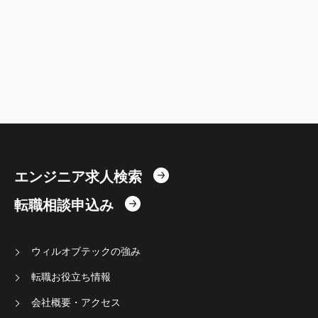
連
金融系専門職
組み込みエンジニア
ブリッジSE
機械学習/データ系 技術職（そ
の他）
データ基盤エンジニア
販売/接客サービススタッフ
ゲームプランナー/ディレクタ
イベント企画/運営
ー
キャリアカウンセラー/人材コ
法務
エンジニア求人検索
ーディネーター
転職相談申込み
セキュリティエンジニア
Webプロデューサー/Webディ
レクター
ウィルオブテックの強み
接客サービス系職種（その他）
営業系職種（その他）
転職お役立ち情報
ゲーム関連 技術職（その他）
不動産/プロパティマネジメン
会社概要・アクセス
ト系専門職