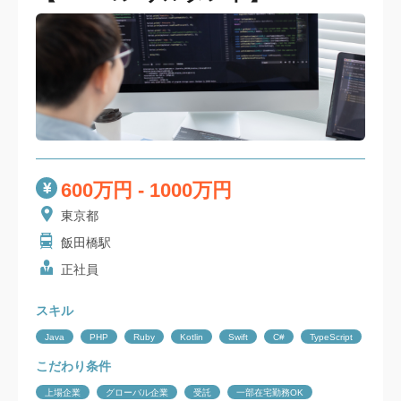
600万円 - 1000万円
東京都
飯田橋駅
正社員
スキル
Java
PHP
Ruby
Kotlin
Swift
C#
TypeScript
こだわり条件
上場企業
グローバル企業
受託
一部在宅勤務OK