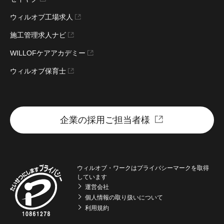
ウィルオブ工場求人
事務系 職種（その他）
開発系 技術職（その他）
施工管理求人ナビ
運用・保守エンジニア
CTO
WILLOFケアアカデミー
VPoE
インフラ系 技術職（その他）
ウィルオブ保育士
マネジメント系 職種（その
他）
Ruby×業界
企業の採用ご担当者様
SES・Sier・Nier
インターネットサービス
受託サービス
ソフトウェア
ウィルオブ・ワークはプライバシーマークを取得
しています
ハードウェア
ITコンサルティング
運営会社
個人情報の取り扱いについて
デジタルマーケティング
Web制作・Webデザイン
利用規約