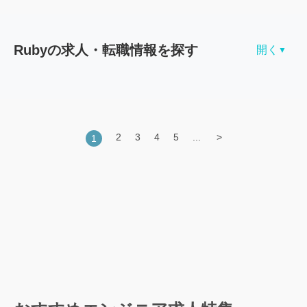
Rubyの求人・転職情報を探す
開く
▼
職種×Ruby
社内SE
機械/電気/電子/半導体/制御
2
3
4
5
...
1
Webデザイナー
法人営業
財務/経理
商品企画/商品開発
PM/PL
経営企画/事業統括
店長/SV（スーパーバイザー）
ゲームプログラマ
医療/看護
フロントエンドエンジニア
開発系エンジニア（未経験）
技能工（施工管理/製造/工事）