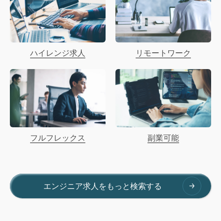
プロダクトマネージャー
データサイエンティスト
士業/専門コンサルタント
警備/施設管理関連職
イラストレーター/CG・グラフ
保育
ハイレンジ求人
リモートワーク
ィックデザイナー
ネットワークエンジニア
ポスドク/研究員
販売促進/販促企画
データアナリスト
運輸/配送/倉庫関連
総務/事務
PMO
カスタマーサクセス/カスタマ
フルフレックス
副業可能
ーサポート
サービスエンジニア/サポート
経営企画・経営戦略系 職種
エンジニア/プリセールス
（その他）
エンジニア求人をもっと検索する
iOS/Android/Flutterエンジニア
編集・ライター
映像・動画制作
交通（鉄道/バス/タクシー）関