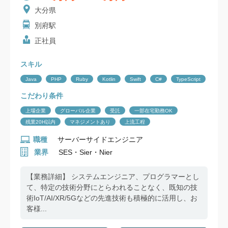
大分県
別府駅
正社員
スキル
Java
PHP
Ruby
Kotlin
Swift
C#
TypeScript
こだわり条件
上場企業
グローバル企業
受託
一部在宅勤務OK
残業20H以内
マネジメントあり
上流工程
職種
サーバーサイドエンジニア
業界
SES・Sier・Nier
【業務詳細】 システムエンジニア、プログラマーとし
て、特定の技術分野にとらわれることなく、既知の技
術IoT/AI/XR/5Gなどの先進技術も積極的に活用し、お
客様...