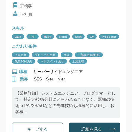
京橋駅
正社員
スキル
Java
PHP
Ruby
Kotlin
Swift
C#
TypeScript
こだわり条件
上場企業
グローバル企業
受託
一部在宅勤務OK
残業20H以内
マネジメントあり
上流工程
職種
サーバーサイドエンジニア
業界
SES・Sier・Nier
【業務詳細】 システムエンジニア、プログラマーとし
て、特定の技術分野にとらわれることなく、既知の技
術IoT/AI/XR/5Gなどの先進技術も積極的に活用し、お
客様...
詳細を見る