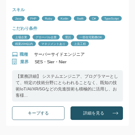
スキル
Java
PHP
Ruby
Kotlin
Swift
C#
TypeScript
こだわり条件
上場企業
グローバル企業
受託
一部在宅勤務OK
残業20H以内
マネジメントあり
上流工程
職種
サーバーサイドエンジニア
業界
SES・Sier・Nier
【業務詳細】 システムエンジニア、プログラマーとし
て、特定の技術分野にとらわれることなく、既知の技
術IoT/AI/XR/5Gなどの先進技術も積極的に活用し、お
客様...
詳細を見る