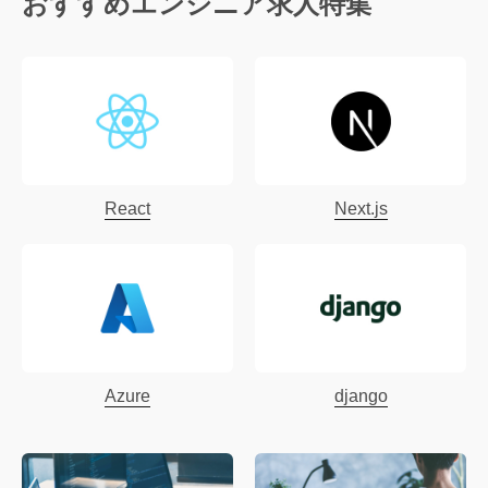
おすすめエンジニア求人特集
クラウドインフラエンジニア
教員
（AWS/GCP他）
戦略コンサルタント
機械学習エンジニア
広告/宣伝
回路/システム設計
ヘルプデスク
個人営業
React
Next.js
ITコンサルタント
人事/労務
生産・品質管理
管理職/エグゼクティブ
インフラ系エンジニア（未経
ホール/調理スタッフ
験）
教授
福祉/介護
Azure
django
サーバーサイドエンジニア
ゲームデザイナー
UI・UXデザイナー
サーバーエンジニア