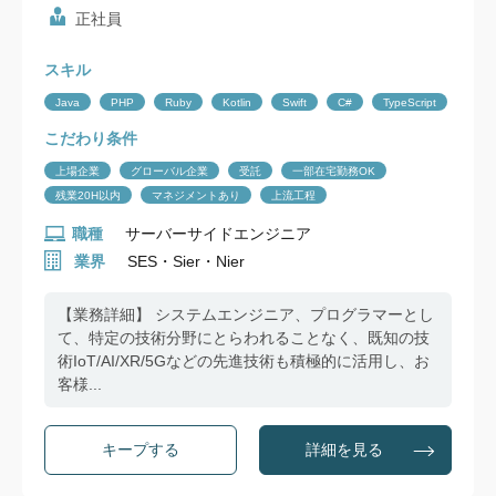
正社員
スキル
Java
PHP
Ruby
Kotlin
Swift
C#
TypeScript
こだわり条件
上場企業
グローバル企業
受託
一部在宅勤務OK
残業20H以内
マネジメントあり
上流工程
職種
サーバーサイドエンジニア
業界
SES・Sier・Nier
【業務詳細】 システムエンジニア、プログラマーとし
て、特定の技術分野にとらわれることなく、既知の技
術IoT/AI/XR/5Gなどの先進技術も積極的に活用し、お
客様...
詳細を見る