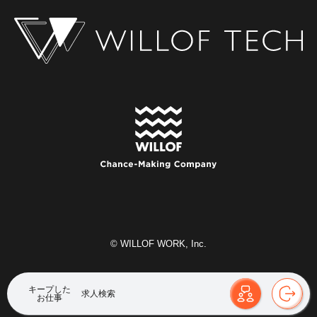
AI/データ分析
通信・キャリア
ゲーム
コンサルティング
広告
メーカー
金融
人材サービス
公共サービス
福祉/介護サービス
医療
流通/小売
旅行/レジャー
マスコミ
官公庁
不動産
商社
保険
© WILLOF WORK, Inc.
建設/設備
教育
その他
キープした
求人検索
お仕事