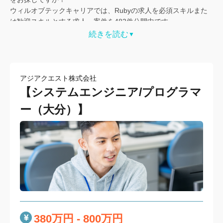
ウィルオブテックキャリアでは、Rubyの求人を必須スキルまた
は歓迎スキルとする求人・案件を483件公開中です。
続きを読む
▼
人気の
自社開発企業
から、
フルリモートOKの求人
、
上場企業
な
ど、あなたの経験やスキルセットを活かせる募集が多数ありま
す。
サーバーサイド開発はもちろん、SRE、データ分析基盤構築な
アジアクエスト株式会社
ど、あなたのRubyの求人の知見が事業のコアで活きるポジショ
【システムエンジニア/プログラマ
ンが豊富です。 上流工程（要件定義・設計）への挑戦や、高年
収・キャリアアップを目指せる優良企業の募集情報を比較検討
ー（大分）】
し、最適な一社を選びましょう。
380万円 - 800万円