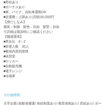
■昇給あり
■ボーナスあり
■車、バイク、自転車通勤OK
■交通費：上限あり(月額)30,000円
【身だしなみ】
服装：制服 髪色：自由 髪型：自由
※詳細は面談時にご確認ください
【職場環境】
■男女比 8：2
■部署人数 30人
■敷地内原則禁煙
■休憩室
■ロッカー
■自動販売機
■電子レンジ
■冷蔵庫
その他特長
大手企業/ 経験者優遇/ 有給制度あり/ 教育体制あり/ 昇給あり/ ボー