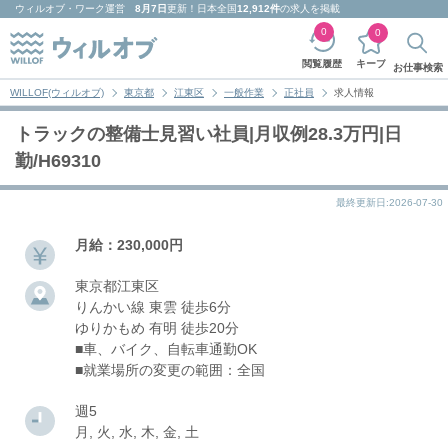
ウィルオブ・ワーク
運営
8月7日
更新！日本全国
12,912件
の求人を掲載
0
0
キープ
閲覧履歴
お仕事検索
WILLOF(ウィルオブ)
東京都
江東区
一般作業
正社員
求人情報
トラックの整備士見習い社員|月収例28.3万円|日
勤/H69310
最終更新日:2026-07-30
月給：230,000円
東京都江東区
りんかい線 東雲 徒歩6分
ゆりかもめ 有明 徒歩20分
■車、バイク、自転車通勤OK
■就業場所の変更の範囲：全国
週5
月, 火, 水, 木, 金, 土