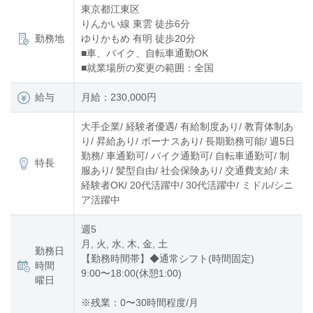
東京都江東区
りんかい線 東雲 徒歩6分
勤務地
ゆりかもめ 有明 徒歩20分
■車、バイク、自転車通勤OK
■就業場所の変更の範囲：全国
給与
月給：230,000円
大手企業/ 経験者優遇/ 有給制度あり/ 教育体制あ
り/ 昇給あり/ ボーナスあり/ 長期勤務可能/ 週5日
勤務/ 車通勤可/ バイク通勤可/ 自転車通勤可/ 制
特長
服あり/ 髪型自由/ 社会保険あり/ 交通費支給/ 未
経験者OK/ 20代活躍中/ 30代活躍中/ ミドル/シニ
ア活躍中
週5
月, 火, 水, 木, 金, 土
勤務日
【勤務時間帯】◆通常シフト(時間固定)
時間
9:00〜18:00(休憩1:00)
曜日
※残業：0〜30時間程度/月