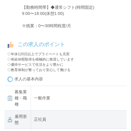
【勤務時間帯】◆通常シフト(時間固定)
9:00〜18:00(休憩1:00)
※残業：0〜30時間程度/月
この求人のポイント
◇年休120日以上でプライベートも充実
◇有給休暇取得を積極的に推奨しています
◇優待サービスで生活をより豊かに
◇教育体制が整っており安心して働ける
求人の基本内容
募集業
種・職
一般作業
種
雇用形
正社員
態