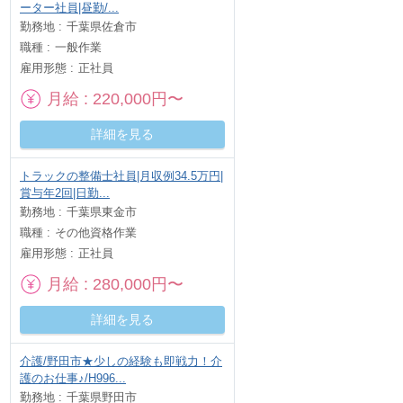
ーター社員|昼勤/...
勤務地
千葉県佐倉市
職種
一般作業
雇用形態
正社員
月給
220,000円〜
詳細を見る
トラックの整備士社員|月収例34.5万円|
賞与年2回|日勤...
勤務地
千葉県東金市
職種
その他資格作業
雇用形態
正社員
月給
280,000円〜
詳細を見る
介護/野田市★少しの経験も即戦力！介
護のお仕事♪/H996...
勤務地
千葉県野田市