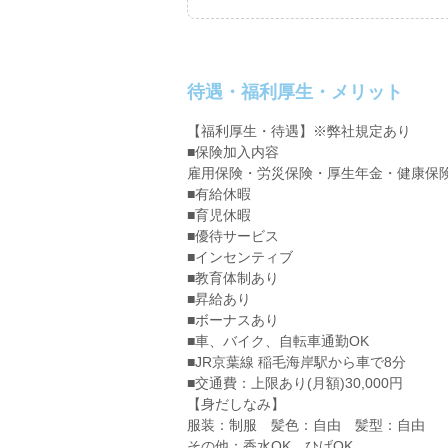
待遇・福利厚生・メリット
【福利厚生・待遇】※弊社規定あり
■保険加入内容
雇用保険・労災保険・厚生年金・健康保
■有給休暇
■育児休暇
■優待サービス
■インセンティブ
■教育体制あり
■昇給あり
■ボーナスあり
■車、バイク、自転車通勤OK
■JR京葉線 稲毛海岸駅から車で8分
■交通費：上限あり(月額)30,000円
【身だしなみ】
服装：制服 髪色：自由 髪型：自由
その他：香水OK、ひげOK