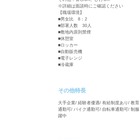
※詳細は面談時にご確認ください
【職場環境】
■男女比 8：2
■部署人数 30人
■敷地内原則禁煙
■休憩室
■ロッカー
■自動販売機
■電子レンジ
■冷蔵庫
その他特長
大手企業/ 経験者優遇/ 有給制度あり/ 教育
通勤可/ バイク通勤可/ 自転車通勤可/ 制服
躍中