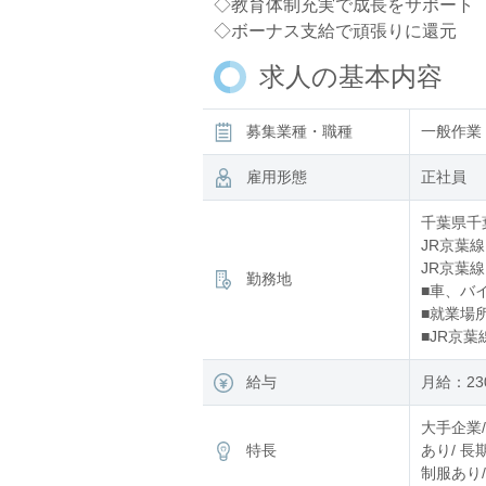
◇教育体制充実で成長をサポート
◇ボーナス支給で頑張りに還元
求人の基本内容
募集業種・職種
一般作業
雇用形態
正社員
千葉県千
JR京葉線
JR京葉線
勤務地
■車、バ
■就業場
■JR京
給与
月給：230
大手企業/
特長
あり/ 長
制服あり/