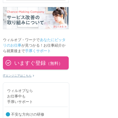
ウィルオブ・ワークで
あなたにピッタ
リのお仕事
が見つかる！お仕事紹介か
ら就業後まで
手厚くサポート
いますぐ登録
（無料）
ITエンジニアはこちら
ウィルオブなら
お仕事中も
手厚いサポート
不安な方向けの研修