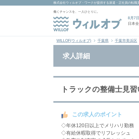
株式会社ウィルオブ・ワーク
が提供する派遣・正社員の転職
働くチャンスを、一人ひとりに。
8月7
日本全
WILLOF(ウィルオブ)
千葉県
千葉市美浜区
求人詳細
トラックの整備士見習い社員
この求人のポイント
◇年休120日以上でメリハリ勤務
◇有給休暇取得でリフレッシュ