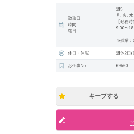
週5
月, 火, 水
勤務日
【勤務時
時間
9:00〜18
曜日
※残業：0
休日・休暇
週休2日(
お仕事No.
69560
キープする