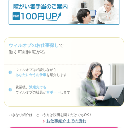
ウィルオブのお仕事探し
で
働く可能性広がる
ウィルオブは相談しながら
あなたに合うお仕事
を紹介します
就業後、
派遣先でも
ウィルオブの社員が
サポート
します
いきなり紹介は…という方は説明を聞くだけでもOK！
お仕事紹介までの流れ