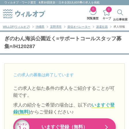
ウィルオブ・ワーク
運営
8月10日
更新！日本全国
13,037件
の求人を掲載
0
0
キープ
閲覧履歴
お仕事検索
WILLOF(ウィルオブ)
沖縄県
宜野湾市
発信オペレーター
派遣社員
求人情報
ぎのわん海浜公園近く=サポートコールスタッフ募
集=/H120287
この求人の募集は終了しています
この求人と似た条件の求人をご紹介することが可
能です。
求人の紹介をご希望の場合は、以下の
いますぐ登
録(無料)
からご登録ください♪
いますぐ登録（無料）