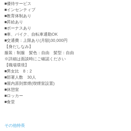
■優待サービス
■インセンティブ
■教育体制あり
■昇給あり
■ボーナスあり
■車、バイク、自転車通勤OK
■交通費：上限あり(月額)30,000円
【身だしなみ】
服装：制服 髪色：自由 髪型：自由
※詳細は面談時にご確認ください
【職場環境】
■男女比 8：2
■部署人数 30人
■屋内原則禁煙(喫煙室設置)
■休憩室
■ロッカー
■食堂
その他特長