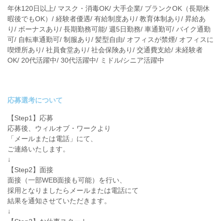
年休120日以上/ マスク・消毒OK/ 大手企業/ ブランクOK（長期休
暇後でもOK）/ 経験者優遇/ 有給制度あり/ 教育体制あり/ 昇給あ
り/ ボーナスあり/ 長期勤務可能/ 週5日勤務/ 車通勤可/ バイク通勤
可/ 自転車通勤可/ 制服あり/ 髪型自由/ オフィスが禁煙/ オフィスに
喫煙所あり/ 社員食堂あり/ 社会保険あり/ 交通費支給/ 未経験者
OK/ 20代活躍中/ 30代活躍中/ ミドル/シニア活躍中
応募選考について
【Step1】応募
応募後、ウィルオブ・ワークより
「メールまたは電話」にて、
ご連絡いたします。
↓
【Step2】面接
面接（一部WEB面接も可能）を行い、
採用となりましたらメールまたは電話にて
結果を通知させていただきます。
↓