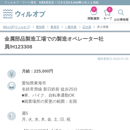
ウィルオブ・ワーク
運営
8月8日
更新！日本全国
13,044件
の求人を掲載
0
0
キープ
閲覧履歴
お仕事検索
WILLOF(ウィルオブ)
愛知県
東海市
一般作業
正社員
求人情報
金属部品製造工場での製造オペレーター社
員/H123308
最終更新日:2026-07-30
月給：225,000円
愛知県東海市
名鉄常滑線 新日鉄前 徒歩25分
■車、バイク、自転車通勤OK
■就業場所の変更の範囲：全国
週5
月, 火, 水, 木, 金, 土, 日, 祝