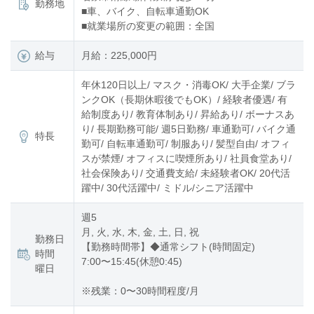
勤務地
■車、バイク、自転車通勤OK
■就業場所の変更の範囲：全国
給与
月給：225,000円
年休120日以上/ マスク・消毒OK/ 大手企業/ ブラ
ンクOK（長期休暇後でもOK）/ 経験者優遇/ 有
給制度あり/ 教育体制あり/ 昇給あり/ ボーナスあ
り/ 長期勤務可能/ 週5日勤務/ 車通勤可/ バイク通
特長
勤可/ 自転車通勤可/ 制服あり/ 髪型自由/ オフィ
スが禁煙/ オフィスに喫煙所あり/ 社員食堂あり/
社会保険あり/ 交通費支給/ 未経験者OK/ 20代活
躍中/ 30代活躍中/ ミドル/シニア活躍中
週5
月, 火, 水, 木, 金, 土, 日, 祝
勤務日
【勤務時間帯】◆通常シフト(時間固定)
時間
7:00〜15:45(休憩0:45)
曜日
※残業：0〜30時間程度/月