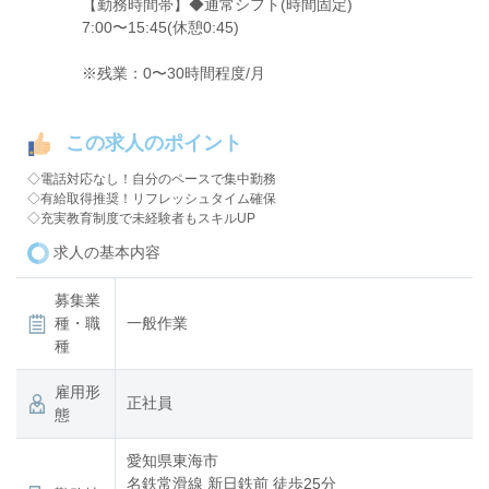
【勤務時間帯】◆通常シフト(時間固定)
7:00〜15:45(休憩0:45)
※残業：0〜30時間程度/月
この求人のポイント
◇電話対応なし！自分のペースで集中勤務
◇有給取得推奨！リフレッシュタイム確保
◇充実教育制度で未経験者もスキルUP
求人の基本内容
募集業
種・職
一般作業
種
雇用形
正社員
態
愛知県東海市
名鉄常滑線 新日鉄前 徒歩25分