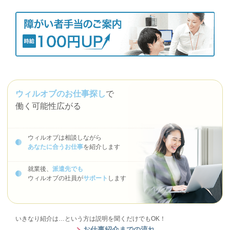
ウィルオブのお仕事探し
で
働く可能性広がる
ウィルオブは相談しながら
あなたに合うお仕事
を紹介します
就業後、
派遣先でも
ウィルオブの社員が
サポート
します
いきなり紹介は…という方は説明を聞くだけでもOK！
お仕事紹介までの流れ