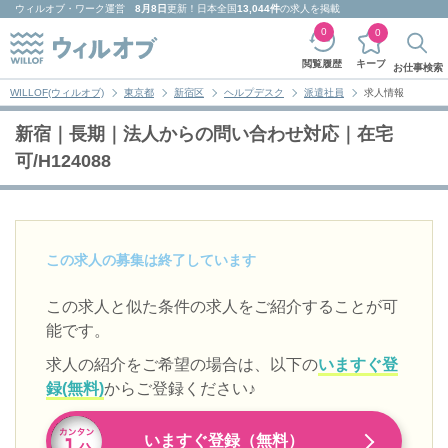
ウィルオブ・ワーク
運営
8月8日
更新！日本全国
13,044件
の求人を掲載
0
0
キープ
閲覧履歴
お仕事検索
WILLOF(ウィルオブ)
東京都
新宿区
ヘルプデスク
派遣社員
求人情報
新宿｜長期｜法人からの問い合わせ対応｜在宅
可/H124088
この求人の募集は終了しています
この求人と似た条件の求人をご紹介することが可
能です。
求人の紹介をご希望の場合は、以下の
いますぐ登
録(無料)
からご登録ください♪
いますぐ登録（無料）