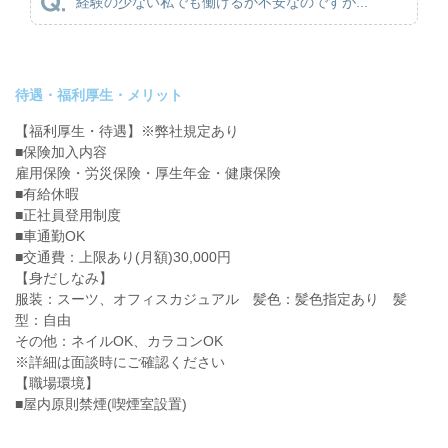
経験の少ない私でも働けるか不安なのですが...
待遇・福利厚生・メリット
【福利厚生・待遇】※弊社規定あり
■保険加入内容
雇用保険・労災保険・厚生年金・健康保険
■有給休暇
■正社員登用制度
■車通勤OK
■交通費：上限あり(月額)30,000円
【身だしなみ】
服装：スーツ、オフィスカジュアル 髪色：髪色指定あり 髪
型：自由
その他：ネイルOK、カラコンOK
※詳細は面談時にご確認ください
【職場環境】
■屋内原則禁煙(喫煙室設置)