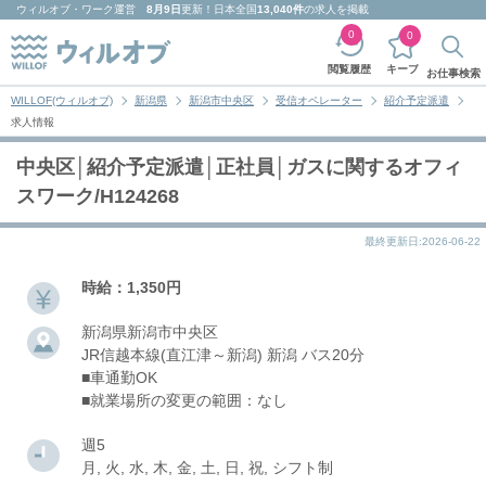
ウィルオブ・ワーク
運営
8月9日
更新！日本全国
13,040件
の求人を掲載
0
0
キープ
閲覧履歴
お仕事検索
WILLOF(ウィルオブ)
新潟県
新潟市中央区
受信オペレーター
紹介予定派遣
求人情報
中央区│紹介予定派遣│正社員│ガスに関するオフィ
スワーク/H124268
最終更新日:2026-06-22
時給：1,350円
新潟県新潟市中央区
JR信越本線(直江津～新潟) 新潟 バス20分
■車通勤OK
■就業場所の変更の範囲：なし
週5
月, 火, 水, 木, 金, 土, 日, 祝, シフト制