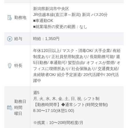
新潟県新潟市中央区
JR信越本線(直江津～新潟) 新潟 バス20分
勤務地
■車通勤OK
■就業場所の変更の範囲：なし
給与
時給：1,350円
年休120日以上/ マスク・消毒OK/ 大手企業/ 有給
制度あり/ 正社員登用制度あり/ 長期勤務可能/ 週
5日勤務/ 車通勤可/ 髪型自由/ オフィスが禁煙/ オ
特長
フィスに喫煙所あり/ 社会保険あり/ 交通費支給/
未経験者OK/ 紹介予定派遣/ 20代活躍中/ 30代活
躍中
週5
月, 火, 水, 木, 金, 土, 日, 祝, シフト制
勤務日
【勤務時間帯】◆通常シフト(時間交替制)
時間
8:30〜17:10(休憩1:00)
曜日
※残業：10〜20時間程度/月