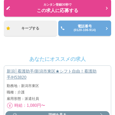
カンタン登録30秒で
この求人に応募する
電話番号
キープする
(0120-106-914)
あなたにオススメの求人
新潟│看護助手/新潟市東区★シフト自由！看護助
手/H53820
勤務地：新潟市東区
職種：介護
雇用形態：派遣社員
時給：1,080円〜
詳細を見る