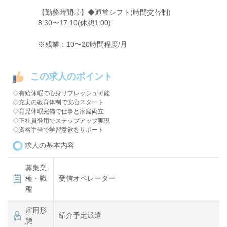
【勤務時間帯】◆通常シフト(時間交替制)
8:30〜17:10(休憩1:00)
※残業：10〜20時間程度/月
この求人のポイント
◇有給休暇で心身リフレッシュ可能
◇充実の教育体制で安心スタート
◇育児休暇完備で仕事と家庭両立
◇正社員登用でステップアップ実現
◇資格手当で学習意欲をサポート
求人の基本内容
募集業
種・職
受信オペレーター
種
雇用形
紹介予定派遣
態