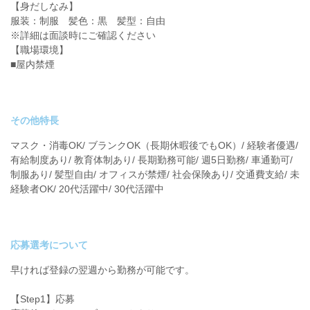
【身だしなみ】
服装：制服 髪色：黒 髪型：自由
※詳細は面談時にご確認ください
【職場環境】
■屋内禁煙
その他特長
マスク・消毒OK/ ブランクOK（長期休暇後でもOK）/ 経験者優遇/
有給制度あり/ 教育体制あり/ 長期勤務可能/ 週5日勤務/ 車通勤可/
制服あり/ 髪型自由/ オフィスが禁煙/ 社会保険あり/ 交通費支給/ 未
経験者OK/ 20代活躍中/ 30代活躍中
応募選考について
早ければ登録の翌週から勤務が可能です。
【Step1】応募