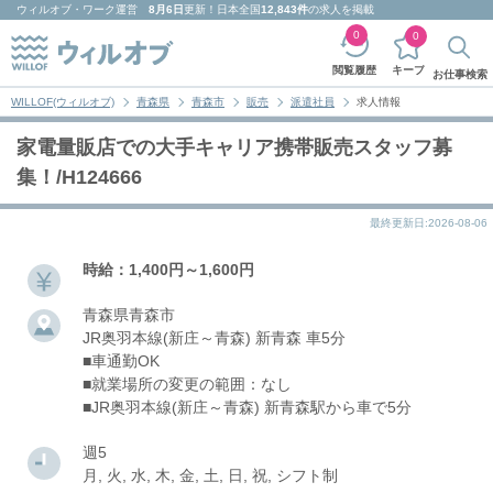
ウィルオブ・ワーク
運営
8月6日
更新！日本全国
12,843件
の求人を掲載
0
0
キープ
閲覧履歴
お仕事検索
WILLOF(ウィルオブ)
青森県
青森市
販売
派遣社員
求人情報
家電量販店での大手キャリア携帯販売スタッフ募
集！/H124666
最終更新日:2026-08-06
時給：1,400円～1,600円
青森県青森市
JR奥羽本線(新庄～青森) 新青森 車5分
■車通勤OK
■就業場所の変更の範囲：なし
■JR奥羽本線(新庄～青森) 新青森駅から車で5分
週5
月, 火, 水, 木, 金, 土, 日, 祝, シフト制