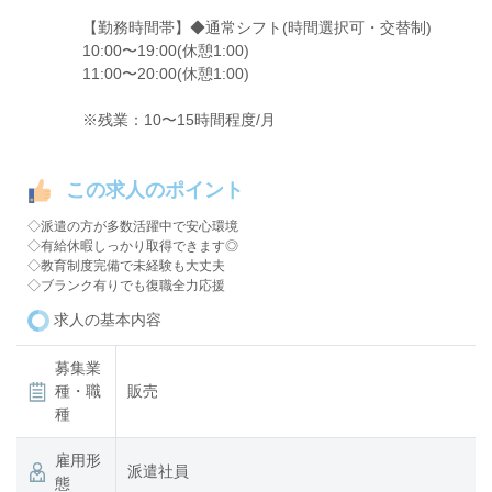
【勤務時間帯】◆通常シフト(時間選択可・交替制)
10:00〜19:00(休憩1:00)
11:00〜20:00(休憩1:00)
※残業：10〜15時間程度/月
この求人のポイント
◇派遣の方が多数活躍中で安心環境
◇有給休暇しっかり取得できます◎
◇教育制度完備で未経験も大丈夫
◇ブランク有りでも復職全力応援
求人の基本内容
募集業
種・職
販売
種
雇用形
派遣社員
態