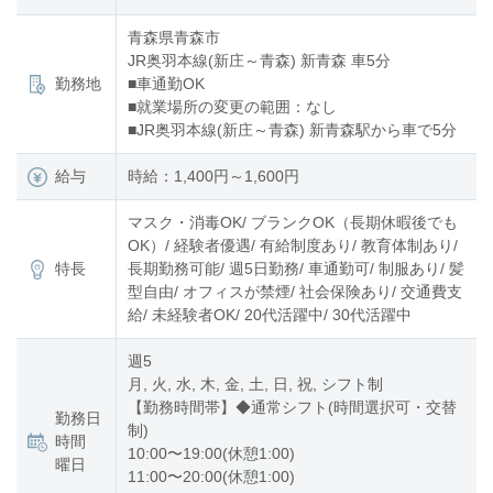
青森県青森市
JR奥羽本線(新庄～青森) 新青森 車5分
勤務地
■車通勤OK
■就業場所の変更の範囲：なし
■JR奥羽本線(新庄～青森) 新青森駅から車で5分
給与
時給：1,400円～1,600円
マスク・消毒OK/ ブランクOK（長期休暇後でも
OK）/ 経験者優遇/ 有給制度あり/ 教育体制あり/
特長
長期勤務可能/ 週5日勤務/ 車通勤可/ 制服あり/ 髪
型自由/ オフィスが禁煙/ 社会保険あり/ 交通費支
給/ 未経験者OK/ 20代活躍中/ 30代活躍中
週5
月, 火, 水, 木, 金, 土, 日, 祝, シフト制
【勤務時間帯】◆通常シフト(時間選択可・交替
勤務日
制)
時間
10:00〜19:00(休憩1:00)
曜日
11:00〜20:00(休憩1:00)