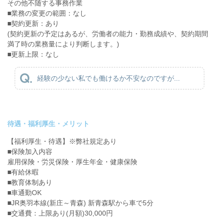
その他不随する事務作業
■業務の変更の範囲：なし
■契約更新：あり
(契約更新の予定はあるが、労働者の能力・勤務成績や、契約期間
満了時の業務量により判断します。)
■更新上限：なし
経験の少ない私でも働けるか不安なのですが...
待遇・福利厚生・メリット
【福利厚生・待遇】※弊社規定あり
■保険加入内容
雇用保険・労災保険・厚生年金・健康保険
■有給休暇
■教育体制あり
■車通勤OK
■JR奥羽本線(新庄～青森) 新青森駅から車で5分
■交通費：上限あり(月額)30,000円