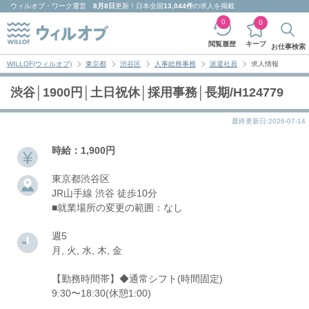
ウィルオブ・ワーク
運営
8月8日
更新！日本全国
13,044件
の求人を掲載
0
0
キープ
閲覧履歴
お仕事検索
WILLOF(ウィルオブ)
東京都
渋谷区
人事総務事務
派遣社員
求人情報
渋谷│1900円│土日祝休│採用事務│長期/H124779
最終更新日:2026-07-14
時給：1,900円
東京都渋谷区
JR山手線 渋谷 徒歩10分
■就業場所の変更の範囲：なし
週5
月, 火, 水, 木, 金
【勤務時間帯】◆通常シフト(時間固定)
9:30〜18:30(休憩1:00)