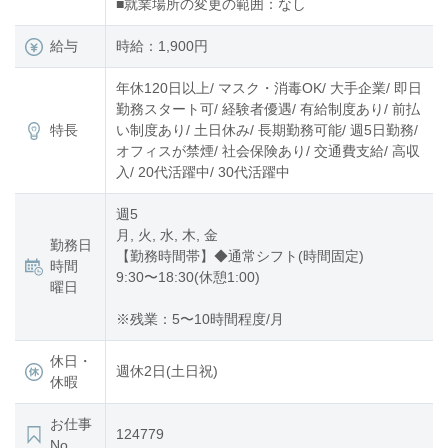
■就業場所の変更の範囲：なし
給与
時給：1,900円
年休120日以上/ マスク・消毒OK/ 大手企業/ 即日
勤務スタート可/ 経験者優遇/ 有給制度あり/ 前払
特長
い制度あり/ 土日休み/ 長期勤務可能/ 週5日勤務/
オフィスが禁煙/ 社会保険あり/ 交通費支給/ 高収
入/ 20代活躍中/ 30代活躍中
週5
月, 火, 水, 木, 金
勤務日
【勤務時間帯】◆通常シフト(時間固定)
時間
9:30〜18:30(休憩1:00)
曜日
※残業：5〜10時間程度/月
休日・
週休2日(土日祝)
休暇
お仕事
124779
No.