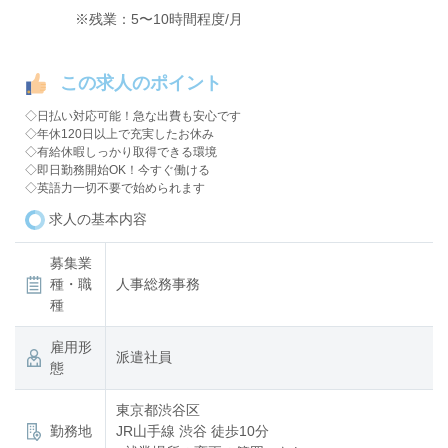
※残業：5〜10時間程度/月
この求人のポイント
◇日払い対応可能！急な出費も安心です
◇年休120日以上で充実したお休み
◇有給休暇しっかり取得できる環境
◇即日勤務開始OK！今すぐ働ける
◇英語力一切不要で始められます
求人の基本内容
募集業
種・職
人事総務事務
種
雇用形
派遣社員
態
東京都渋谷区
勤務地
JR山手線 渋谷 徒歩10分