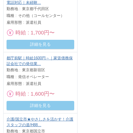
電話対応｜未経験...
勤務地
東京都千代田区
職種
その他（コールセンター）
雇用形態
派遣社員
時給
1,700円〜
詳細を見る
都庁前駅｜時給1600円～｜家賃債務保
証会社での発信業...
勤務地
東京都新宿区
職種
発信オペレーター
雇用形態
派遣社員
時給
1,600円〜
詳細を見る
介護/国立市★やさしさを活かす！介護
スタッフの道/H88...
勤務地
東京都国立市