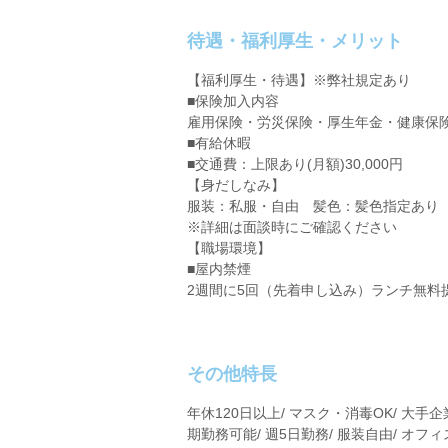
待遇・福利厚生・メリット
【福利厚生・待遇】※弊社規定あり
■保険加入内容
雇用保険・労災保険・厚生年金・健康保
■有給休暇
■交通費：上限あり(月額)30,000円
【身だしなみ】
服装：私服・自由 髪色：髪色指定あり
※詳細は面談時にご確認ください
【職場環境】
■屋内禁煙
2週間に5回（先着申し込み）ランチ無料
その他特長
年休120日以上/ マスク・消毒OK/ 大手企
期勤務可能/ 週5日勤務/ 服装自由/ オフィ