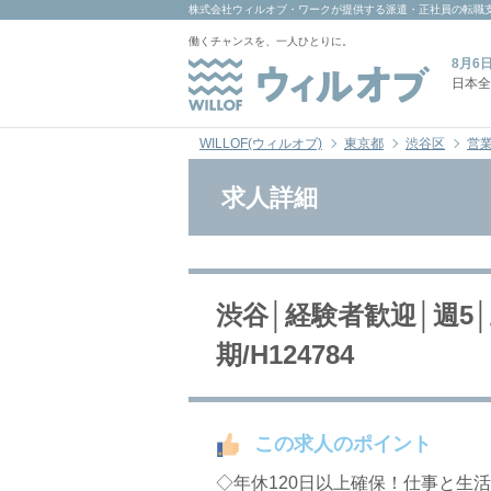
株式会社ウィルオブ・ワーク
が提供する派遣・正社員の転職
働くチャンスを、一人ひとりに。
8月6
日本全
WILLOF(ウィルオブ)
東京都
渋谷区
営
求人詳細
渋谷│経験者歓迎│週5
期/H124784
この求人のポイント
◇年休120日以上確保！仕事と生