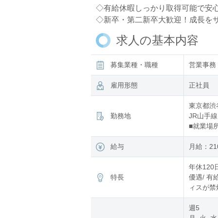
◇有給休暇しっかり取得可能で安
◇新卒・第二新卒大歓迎！成長を
求人の基本内容
募集業種・職種
営業事務
雇用形態
正社員
東京都渋
勤務地
JR山手線
■就業場
給与
月給：210
年休120
特長
優遇/ 有
ィスが禁煙
週5