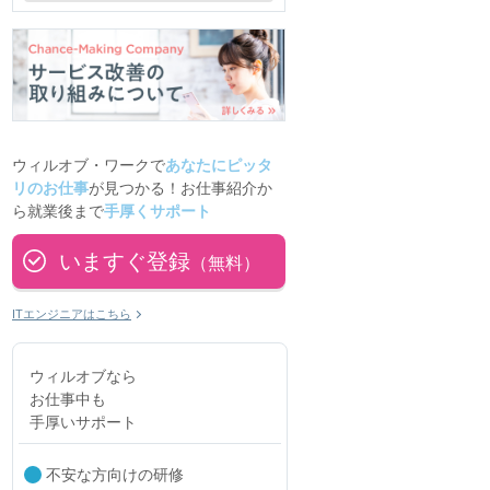
ウィルオブ・ワークで
あなたにピッタ
リのお仕事
が見つかる！お仕事紹介か
ら就業後まで
手厚くサポート
いますぐ登録
（無料）
ITエンジニアはこちら
ウィルオブなら
お仕事中も
手厚いサポート
不安な方向けの研修