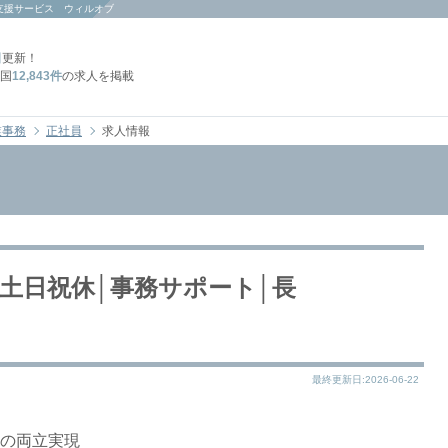
支援サービス ウィルオブ
日
更新！
国
12,843件
の求人を掲載
業事務
正社員
求人情報
│土日祝休│事務サポート│長
最終更新日:2026-06-22
活の両立実現