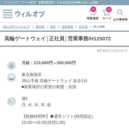
ウィルオブ・ワーク
運営
8月9日
更新！日本全国
13,040件
の求人を掲載
0
0
キープ
閲覧履歴
お仕事検索
WILLOF(ウィルオブ)
東京都
港区
営業事務
正社員
求人情報
高輪ゲートウェイ│正社員│営業事務/H125072
最終更新日:2026-06-22
月給：210,000円～350,000円
東京都港区
JR山手線 高輪ゲートウェイ 徒歩1分
■就業場所の変更の範囲：全国
週5
月, 火, 水, 木, 金
【勤務時間帯】◆通常シフト(時間固定)
10:00〜18:30(休憩1:00)