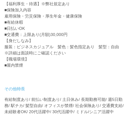
【福利厚生・待遇】※弊社規定あり
■保険加入内容
雇用保険・労災保険・厚生年金・健康保険
■有給休暇
■日払いOK
■交通費：上限あり(月額)30,000円
【身だしなみ】
服装：ビジネスカジュアル 髪色：髪色指定あり 髪型：自由
※詳細は面談時にご確認ください
【職場環境】
■屋内禁煙
その他特長
有給制度あり/ 前払い制度あり/ 土日休み/ 長期勤務可能/ 週5日勤
務/ 駅チカ/ 髪型自由/ オフィスが禁煙/ 社会保険あり/ 交通費支給/
未経験者OK/ 20代活躍中/ 30代活躍中/ ミドル/シニア活躍中