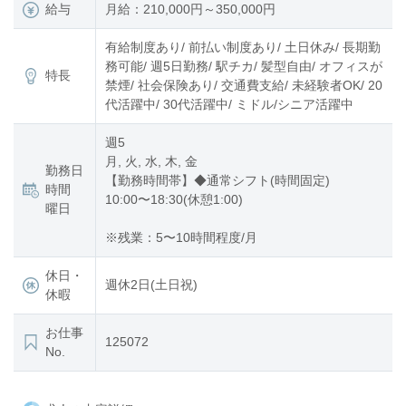
給与
月給：210,000円～350,000円
有給制度あり/ 前払い制度あり/ 土日休み/ 長期勤
務可能/ 週5日勤務/ 駅チカ/ 髪型自由/ オフィスが
特長
禁煙/ 社会保険あり/ 交通費支給/ 未経験者OK/ 20
代活躍中/ 30代活躍中/ ミドル/シニア活躍中
週5
月, 火, 水, 木, 金
勤務日
【勤務時間帯】◆通常シフト(時間固定)
時間
10:00〜18:30(休憩1:00)
曜日
※残業：5〜10時間程度/月
休日・
週休2日(土日祝)
休暇
お仕事
125072
No.