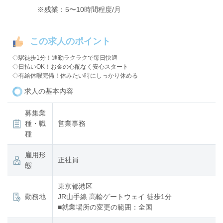
※残業：5〜10時間程度/月
この求人のポイント
◇駅徒歩1分！通勤ラクラクで毎日快適
◇日払いOK！お金の心配なく安心スタート
◇有給休暇完備！休みたい時にしっかり休める
求人の基本内容
募集業
種・職
営業事務
種
雇用形
正社員
態
東京都港区
勤務地
JR山手線 高輪ゲートウェイ 徒歩1分
■就業場所の変更の範囲：全国