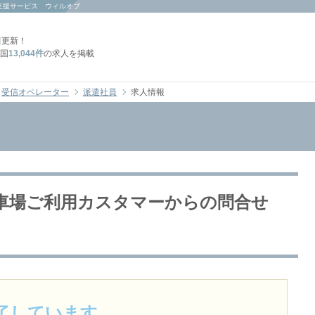
支援サービス ウィルオブ
日
更新！
国
13,044件
の求人を掲載
受信オペレーター
派遣社員
求人情報
駐車場ご利用カスタマーからの問合せ
了しています