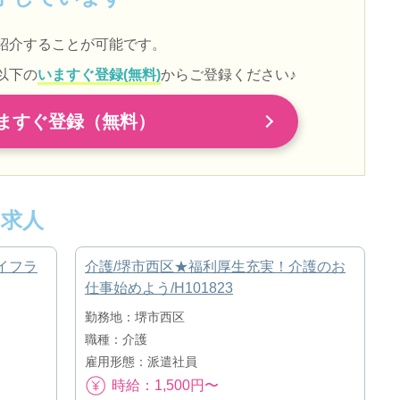
紹介することが可能です。
以下の
いますぐ登録(無料)
からご登録ください♪
ますぐ登録（無料）
求人
ライフラ
介護/堺市西区★福利厚生充実！介護のお
仕事始めよう/H101823
勤務地：堺市西区
職種：介護
雇用形態：派遣社員
時給：1,500円〜