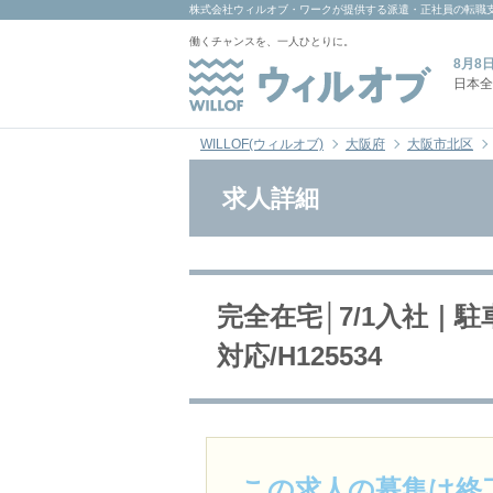
株式会社ウィルオブ・ワーク
が提供する派遣・正社員の転職
働くチャンスを、一人ひとりに。
8月8
日本全
WILLOF(ウィルオブ)
大阪府
大阪市北区
求人詳細
完全在宅│7/1入社｜
対応/H125534
この求人の募集は終