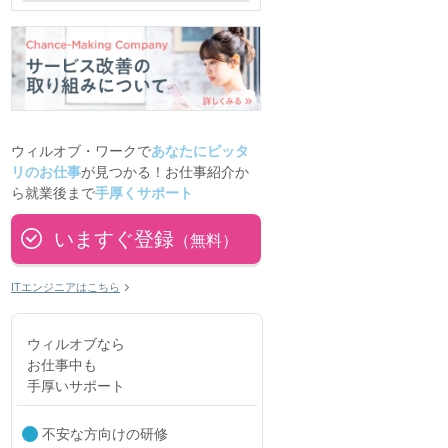
ウィルオブ・ワークで
あなたにピッタ
リのお仕事
が見つかる！お仕事紹介か
ら就業後まで
手厚くサポート
いますぐ登録
（無料）
ITエンジニアはこちら
ウィルオブなら
お仕事中も
手厚いサポート
不安な方向けの研修