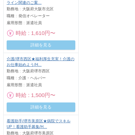
ライン関連のご案...
勤務地
大阪府大阪市北区
職種
発信オペレーター
雇用形態
派遣社員
時給
1,610円〜
詳細を見る
介護/堺市西区★福利厚生充実！介護の
お仕事始めよう/H...
勤務地
大阪府堺市西区
職種
介護・ヘルパー
雇用形態
派遣社員
時給
1,500円〜
詳細を見る
看護助手/堺市美原区★病院でスキル
UP！看護助手募集/H...
勤務地
大阪府堺市美原区