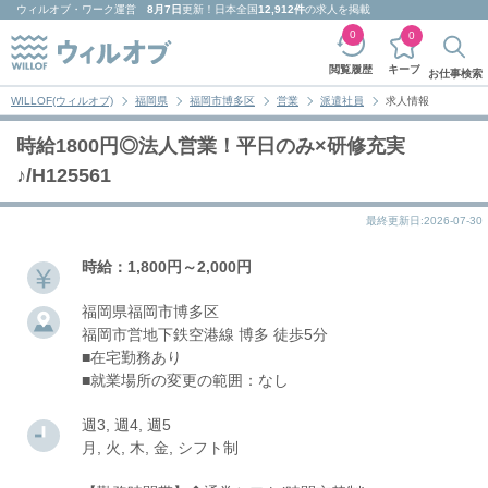
ウィルオブ・ワーク
運営
8月7日
更新！日本全国
12,912件
の求人を掲載
0
0
キープ
閲覧履歴
お仕事検索
WILLOF(ウィルオブ)
福岡県
福岡市博多区
営業
派遣社員
求人情報
時給1800円◎法人営業！平日のみ×研修充実
♪/H125561
最終更新日:2026-07-30
時給：1,800円～2,000円
福岡県福岡市博多区
福岡市営地下鉄空港線 博多 徒歩5分
■在宅勤務あり
■就業場所の変更の範囲：なし
週3, 週4, 週5
月, 火, 木, 金, シフト制