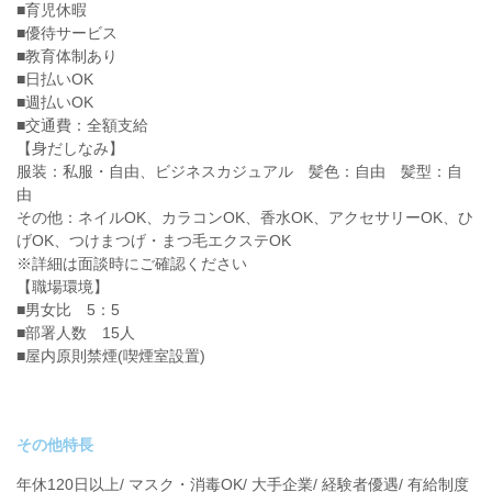
■育児休暇
■優待サービス
■教育体制あり
■日払いOK
■週払いOK
■交通費：全額支給
【身だしなみ】
服装：私服・自由、ビジネスカジュアル 髪色：自由 髪型：自
由
その他：ネイルOK、カラコンOK、香水OK、アクセサリーOK、ひ
げOK、つけまつげ・まつ毛エクステOK
※詳細は面談時にご確認ください
【職場環境】
■男女比 5：5
■部署人数 15人
■屋内原則禁煙(喫煙室設置)
その他特長
年休120日以上/ マスク・消毒OK/ 大手企業/ 経験者優遇/ 有給制度