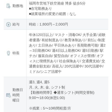
福岡市営地下鉄空港線 博多 徒歩5分
勤務地
■在宅勤務あり
■就業場所の変更の範囲：なし
給与
時給：1,800円～2,000円
年休120日以上/ マスク・消毒OK/ 大手企業/ 経験
者優遇/ 有給制度あり/ 教育体制あり/ 前払い制度
あり/ 土日休み/ 平日休みあり/ 長期勤務可能/ 週2
～3日勤務OK/ 週4日以上勤務OK/ 週5日勤務/ 駅
特長
チカ/ 服装自由/ 髪型自由/ オフィスが禁煙/ オフ
ィスに喫煙所あり/ 社会保険あり/ 交通費支給/ 交
通費全額支給/ 高収入/ 20代活躍中/ 30代活躍中/
ミドル/シニア活躍中
週3, 週4, 週5
月, 火, 木, 金, シフト制
勤務日
【勤務時間帯】◆通常シフト(時間交替制)
時間
9:00〜18:00(休憩1:00)
曜日
※残業：5〜10時間程度/月