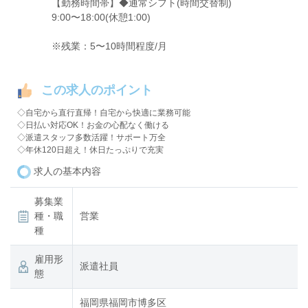
【勤務時間帯】◆通常シフト(時間交替制)
9:00〜18:00(休憩1:00)
※残業：5〜10時間程度/月
この求人のポイント
◇自宅から直行直帰！自宅から快適に業務可能
◇日払い対応OK！お金の心配なく働ける
◇派遣スタッフ多数活躍！サポート万全
◇年休120日超え！休日たっぷりで充実
求人の基本内容
募集業
種・職
営業
種
雇用形
派遣社員
態
福岡県福岡市博多区