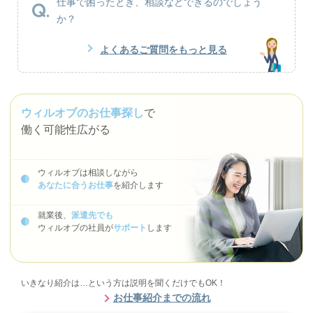
仕事で困ったとき、相談などできるのでしょう
か？
よくあるご質問をもっと見る
ウィルオブのお仕事探し
で
働く可能性広がる
ウィルオブは相談しながら
あなたに合うお仕事
を紹介します
就業後、
派遣先でも
ウィルオブの社員が
サポート
します
いきなり紹介は…という方は説明を聞くだけでもOK！
お仕事紹介までの流れ