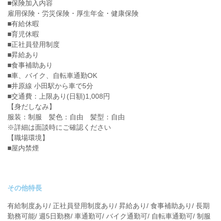
■保険加入内容
雇用保険・労災保険・厚生年金・健康保険
■有給休暇
■育児休暇
■正社員登用制度
■昇給あり
■食事補助あり
■車、バイク、自転車通勤OK
■井原線 小田駅から車で5分
■交通費：上限あり(日額)1,008円
【身だしなみ】
服装：制服 髪色：自由 髪型：自由
※詳細は面談時にご確認ください
【職場環境】
■屋内禁煙
その他特長
有給制度あり/ 正社員登用制度あり/ 昇給あり/ 食事補助あり/ 長期
勤務可能/ 週5日勤務/ 車通勤可/ バイク通勤可/ 自転車通勤可/ 制服