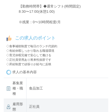
【勤務時間帯】◆通常シフト(時間固定)
8:30〜17:00(休憩1:00)
※残業：0〜10時間程度/月
この求人のポイント
◇食事補助制度で毎日のランチ代節約
◇有給休暇しっかり取れる職場環境
◇育児休暇完備で安心して働ける
◇正社員登用あり将来性抜群です
◇昇給制度で頑張りが給与に反映
求人の基本内容
募集業
種・職
食品加工
種
雇用形
正社員
態