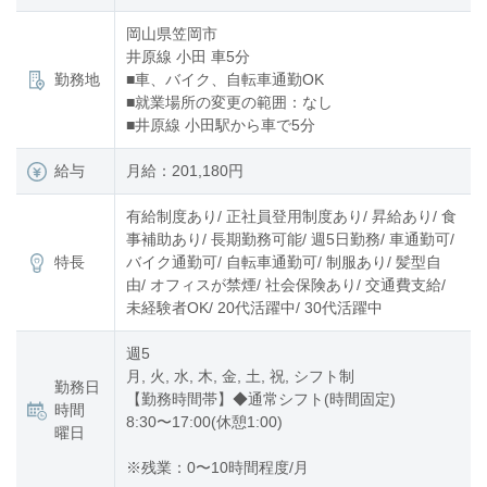
岡山県笠岡市
井原線 小田 車5分
勤務地
■車、バイク、自転車通勤OK
■就業場所の変更の範囲：なし
■井原線 小田駅から車で5分
給与
月給：201,180円
有給制度あり/ 正社員登用制度あり/ 昇給あり/ 食
事補助あり/ 長期勤務可能/ 週5日勤務/ 車通勤可/
特長
バイク通勤可/ 自転車通勤可/ 制服あり/ 髪型自
由/ オフィスが禁煙/ 社会保険あり/ 交通費支給/
未経験者OK/ 20代活躍中/ 30代活躍中
週5
月, 火, 水, 木, 金, 土, 祝, シフト制
勤務日
【勤務時間帯】◆通常シフト(時間固定)
時間
8:30〜17:00(休憩1:00)
曜日
※残業：0〜10時間程度/月