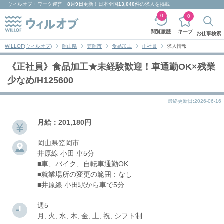
ウィルオブ・ワーク
運営
8月9日
更新！日本全国
13,040件
の求人を掲載
0
0
キープ
閲覧履歴
お仕事検索
WILLOF(ウィルオブ)
岡山県
笠岡市
食品加工
正社員
求人情報
《正社員》食品加工★未経験歓迎！車通勤OK×残業
少なめ/H125600
最終更新日:2026-06-16
月給：201,180円
岡山県笠岡市
井原線 小田 車5分
■車、バイク、自転車通勤OK
■就業場所の変更の範囲：なし
■井原線 小田駅から車で5分
週5
月, 火, 水, 木, 金, 土, 祝, シフト制