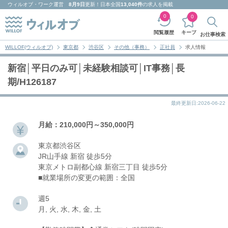
ウィルオブ・ワーク
運営
8月9日
更新！日本全国
13,040件
の求人を掲載
0
0
キープ
閲覧履歴
お仕事検索
WILLOF(ウィルオブ)
東京都
渋谷区
その他（事務）
正社員
求人情報
新宿│平日のみ可│未経験相談可│IT事務│長
期/H126187
最終更新日:2026-06-22
月給：210,000円～350,000円
東京都渋谷区
JR山手線 新宿 徒歩5分
東京メトロ副都心線 新宿三丁目 徒歩5分
■就業場所の変更の範囲：全国
週5
月, 火, 水, 木, 金, 土