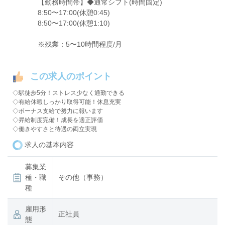
【勤務時間帯】◆通常シフト(時間固定)
8:50〜17:00(休憩0:45)
8:50〜17:00(休憩1:10)
※残業：5〜10時間程度/月
この求人のポイント
◇駅徒歩5分！ストレス少なく通勤できる
◇有給休暇しっかり取得可能！休息充実
◇ボーナス支給で努力に報います
◇昇給制度完備！成長を適正評価
◇働きやすさと待遇の両立実現
求人の基本内容
募集業
種・職
その他（事務）
種
雇用形
正社員
態