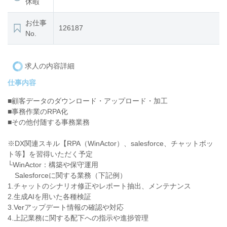
休暇
お仕事
126187
No.
求人の内容詳細
仕事内容
■顧客データのダウンロード・アップロード・加工
■事務作業のRPA化
■その他付随する事務業務
※DX関連スキル【RPA（WinActor）、salesforce、チャットボッ
ト等】を習得いただく予定
└WinActor：構築や保守運用
Salesforceに関する業務（下記例）
1.チャットのシナリオ修正やレポート抽出、メンテナンス
2.生成AIを用いた各種検証
3.Verアップデート情報の確認や対応
4.上記業務に関する配下への指示や進捗管理