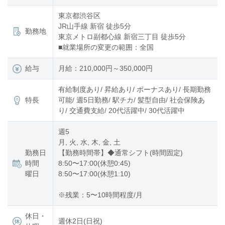
東京都渋谷区
JR山手線 新宿 徒歩5分
勤務地
東京メトロ副都心線 新宿三丁目 徒歩5分
■就業場所の変更の範囲：全国
給与
月給：210,000円～350,000円
有給制度あり/ 昇給あり/ ボーナスあり/ 長期勤務
特長
可能/ 週5日勤務/ 駅チカ/ 髪型自由/ 社会保険あ
り/ 交通費支給/ 20代活躍中/ 30代活躍中
週5
月, 火, 水, 木, 金, 土
勤務日
【勤務時間帯】◆通常シフト(時間固定)
時間
8:50〜17:00(休憩0:45)
曜日
8:50〜17:00(休憩1:10)
※残業：5〜10時間程度/月
休日・
週休2日(日祝)