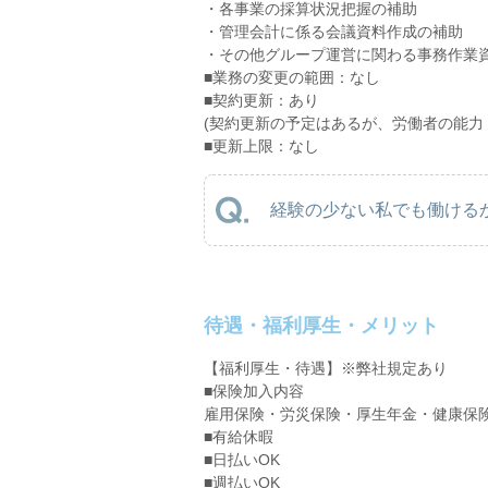
・各事業の採算状況把握の補助
・管理会計に係る会議資料作成の補助
・その他グループ運営に関わる事務作業
■業務の変更の範囲：なし
■契約更新：あり
(契約更新の予定はあるが、労働者の能力
■更新上限：なし
経験の少ない私でも働けるか
待遇・福利厚生・メリット
【福利厚生・待遇】※弊社規定あり
■保険加入内容
雇用保険・労災保険・厚生年金・健康保
■有給休暇
■日払いOK
■週払いOK