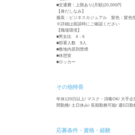
■交通費：上限あり(月額)20,000円
【身だしなみ】
服装：ビジネスカジュアル 髪色：髪色
※詳細は面談時にご確認ください
【職場環境】
■男女比 4：6
■部署人数 9人
■敷地内原則禁煙
■休憩室
■ロッカー
その他特長
年休120日以上/ マスク・消毒OK/ 大手企
間勤務/ 土日休み/ 長期勤務可能/ 週5日勤務
応募条件・資格・経験