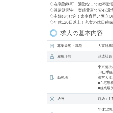
◇在宅勤務可！通勤なしで効率勤
◇派遣活躍中！実績豊富で安心環
◇主婦(夫)歓迎！家事育児と両立O
◇年休120日以上！充実の休日確保
求人の基本内容
募集業種・職種
人事総務
雇用形態
派遣社員
東京都渋
JR山手線
勤務地
都営大江戸
■在宅勤
■就業場
給与
時給：1,
年休120