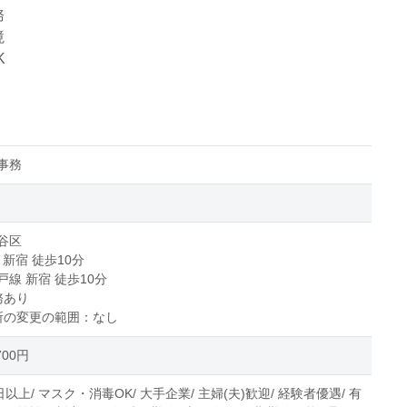
務
境
K
事務
谷区
 新宿 徒歩10分
線 新宿 徒歩10分
務あり
所の変更の範囲：なし
700円
日以上/ マスク・消毒OK/ 大手企業/ 主婦(夫)歓迎/ 経験者優遇/ 有