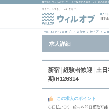
株式会社ウィルオブ・ワーク
が提供する派遣・正社員の転職
働くチャンスを、一人ひとりに。
8月9
日本全
WILLOF(ウィルオブ)
東京都
渋谷区
人
求人詳細
新宿│経験者歓迎│土日
期/H126314
この求人のポイント
◇日払いOK！給与を即日受取可能