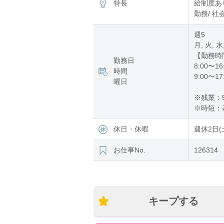
特長
給制度あり
勤務/ 社
週5
月, 火, 水
【勤務時
勤務日
8:00〜16
時間
9:00〜17
曜日
※残業：5
※時短：
休日・休暇
週休2日(
お仕事No.
126314
キープする