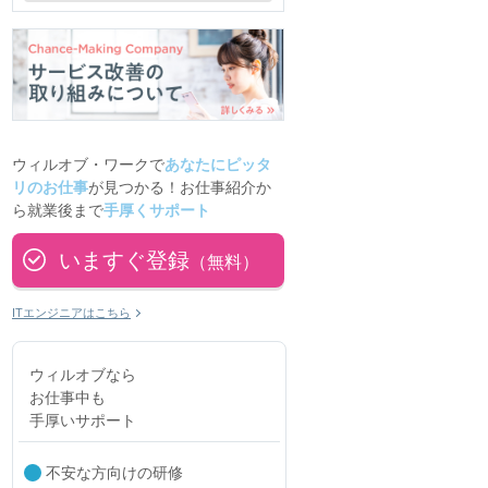
ウィルオブ・ワークで
あなたにピッタ
リのお仕事
が見つかる！お仕事紹介か
ら就業後まで
手厚くサポート
いますぐ登録
（無料）
ITエンジニアはこちら
ウィルオブなら
お仕事中も
手厚いサポート
不安な方向けの研修