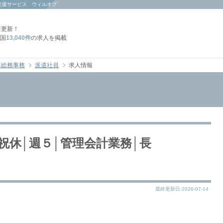
支援サービス ウィルオブ
日
更新！
国
13,040件
の求人を掲載
事総務事務
派遣社員
求人情報
祝休│週５│管理会計業務│長
最終更新日:2026-07-14