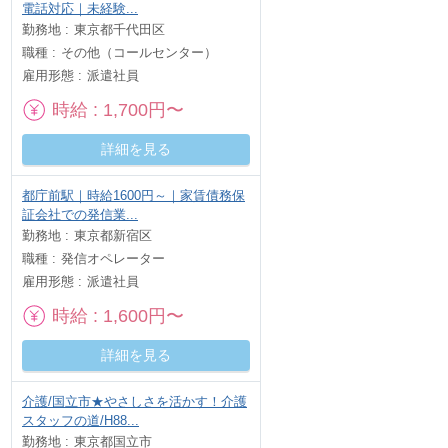
電話対応｜未経験...
勤務地
東京都千代田区
職種
その他（コールセンター）
雇用形態
派遣社員
時給
1,700円〜
詳細を見る
都庁前駅｜時給1600円～｜家賃債務保
証会社での発信業...
勤務地
東京都新宿区
職種
発信オペレーター
雇用形態
派遣社員
時給
1,600円〜
詳細を見る
介護/国立市★やさしさを活かす！介護
スタッフの道/H88...
勤務地
東京都国立市