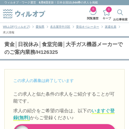
ウィルオブ・ワーク
運営
8月8日
更新！日本全国
13,044件
の求人を掲載
0
0
キープ
閲覧履歴
お仕事検索
WILLOF(ウィルオブ)
愛知県
名古屋市中川区
受信オペレーター
派遣社員
求人情報
黄金│日祝休み│食堂完備│大手ガス機器メーカーで
のご案内業務/H126325
この求人の募集は終了しています
この求人と似た条件の求人をご紹介することが可
能です。
求人の紹介をご希望の場合は、以下の
いますぐ登
録(無料)
からご登録ください♪