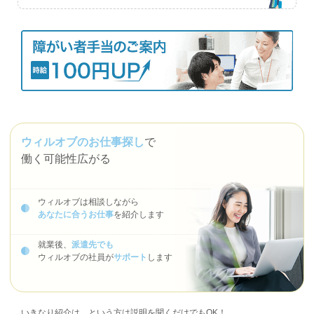
ウィルオブのお仕事探し
で
働く可能性広がる
ウィルオブは相談しながら
あなたに合うお仕事
を紹介します
就業後、
派遣先でも
ウィルオブの社員が
サポート
します
いきなり紹介は…という方は説明を聞くだけでもOK！