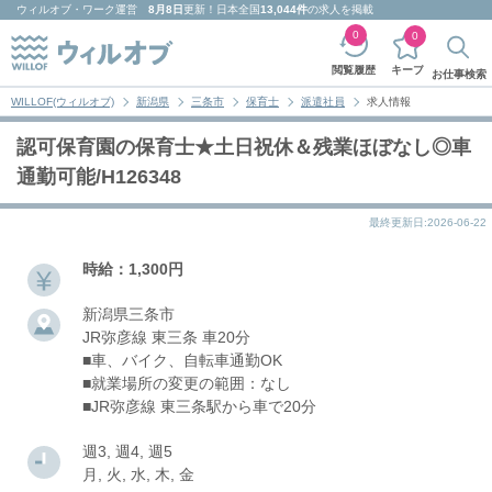
ウィルオブ・ワーク
運営
8月8日
更新！日本全国
13,044件
の求人を掲載
0
0
キープ
閲覧履歴
お仕事検索
WILLOF(ウィルオブ)
新潟県
三条市
保育士
派遣社員
求人情報
認可保育園の保育士★土日祝休＆残業ほぼなし◎車
通勤可能/H126348
最終更新日:2026-06-22
時給：1,300円
新潟県三条市
JR弥彦線 東三条 車20分
■車、バイク、自転車通勤OK
■就業場所の変更の範囲：なし
■JR弥彦線 東三条駅から車で20分
週3, 週4, 週5
月, 火, 水, 木, 金