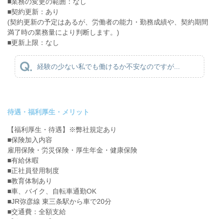
■業務の変更の範囲：なし
■契約更新：あり
(契約更新の予定はあるが、労働者の能力・勤務成績や、契約期間
満了時の業務量により判断します。)
■更新上限：なし
経験の少ない私でも働けるか不安なのですが...
待遇・福利厚生・メリット
【福利厚生・待遇】※弊社規定あり
■保険加入内容
雇用保険・労災保険・厚生年金・健康保険
■有給休暇
■正社員登用制度
■教育体制あり
■車、バイク、自転車通勤OK
■JR弥彦線 東三条駅から車で20分
■交通費：全額支給