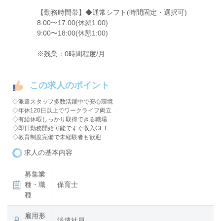
【勤務時間帯】◆通常シフト(時間固定・選択可)
8:00〜17:00(休憩1:00)
9:00〜18:00(休憩1:00)
※残業：0時間程度/月
この求人のポイント
◇派遣スタッフ多数活躍中で安心環境
◇年休120日以上でワークライフ両立
◇有給休暇しっかり取得できる職場
◇即日勤務開始可能ですぐ収入GET
◇教育制度完備で未経験者も歓迎
求人の基本内容
募集業
種・職
保育士
種
雇用形
派遣社員