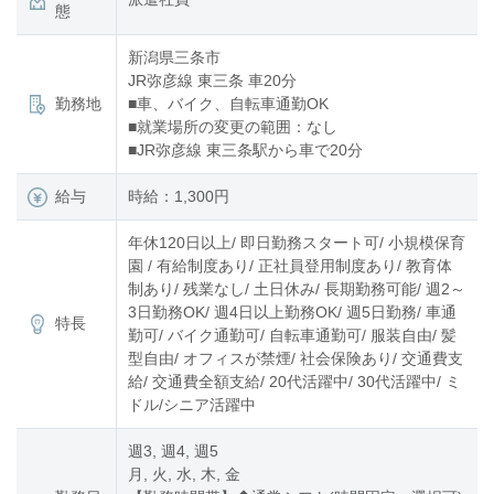
態
新潟県三条市
JR弥彦線 東三条 車20分
勤務地
■車、バイク、自転車通勤OK
■就業場所の変更の範囲：なし
■JR弥彦線 東三条駅から車で20分
給与
時給：1,300円
年休120日以上/ 即日勤務スタート可/ 小規模保育
園 / 有給制度あり/ 正社員登用制度あり/ 教育体
制あり/ 残業なし/ 土日休み/ 長期勤務可能/ 週2～
3日勤務OK/ 週4日以上勤務OK/ 週5日勤務/ 車通
特長
勤可/ バイク通勤可/ 自転車通勤可/ 服装自由/ 髪
型自由/ オフィスが禁煙/ 社会保険あり/ 交通費支
給/ 交通費全額支給/ 20代活躍中/ 30代活躍中/ ミ
ドル/シニア活躍中
週3, 週4, 週5
月, 火, 水, 木, 金