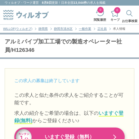
ウィルオブ・ワーク
運営
8月8日
更新！日本全国
13,044件
の求人を掲載
0
0
キープ
閲覧履歴
お仕事検索
WILLOF(ウィルオブ)
静岡県
静岡市清水区
一般作業
正社員
求人情報
アルミパイプ加工工場での製造オペレーター社
員/H126346
この求人の募集は終了しています
この求人と似た条件の求人をご紹介することが可
能です。
求人の紹介をご希望の場合は、以下の
いますぐ登
録(無料)
からご登録ください♪
いますぐ登録（無料）