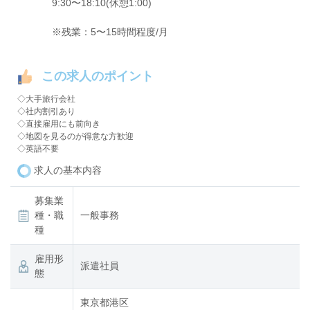
9:30〜18:10(休憩1:00)
※残業：5〜15時間程度/月
この求人のポイント
◇大手旅行会社
◇社内割引あり
◇直接雇用にも前向き
◇地図を見るのが得意な方歓迎
◇英語不要
求人の基本内容
募集業
種・職
一般事務
種
雇用形
派遣社員
態
東京都港区