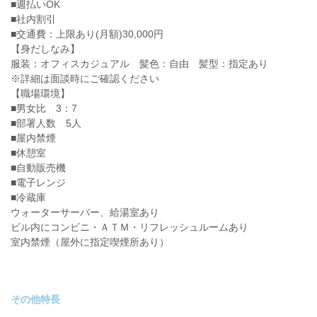
■週払いOK
■社内割引
■交通費：上限あり(月額)30,000円
【身だしなみ】
服装：オフィスカジュアル 髪色：自由 髪型：指定あり
※詳細は面談時にご確認ください
【職場環境】
■男女比 3：7
■部署人数 5人
■屋内禁煙
■休憩室
■自動販売機
■電子レンジ
■冷蔵庫
ウォーターサーバー、給湯室あり
ビル内にコンビニ・ＡＴＭ・リフレッシュルームあり
室内禁煙（屋外に指定喫煙所あり）
その他特長