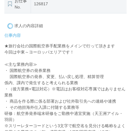
お仕事
126817
No.
求人の内容詳細
仕事内容
★旅行会社の国際航空券手配業務をメインで行って頂きます
今回は中東～ヨーロッパエリアです！
≪主な業務内容≫
・ 国際航空券の発券業務
国際航空券の発券、変更、払い戻し処理、精算管理
係内、課内で発生すると考えられる業務
・（後方業務+電話対応）※電話はお客様対応専属ではありません
業務
・ 商品を作る際に係る部署および社外取引先への連絡や連携
・ その他担海外仕入課に付随する業務等
研修：航空券発券端末研修をご勤務中適宜実施（天王洲アイル・
羽田）
※スリーレターコードという3文字で航空名を見分ける略称をよく