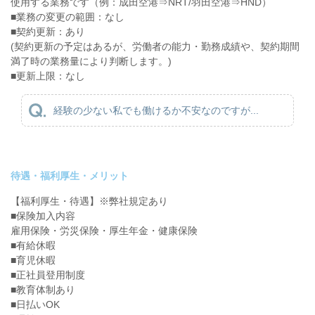
使用する業務です（例：成田空港⇒NRT/羽田空港⇒HND）
■業務の変更の範囲：なし
■契約更新：あり
(契約更新の予定はあるが、労働者の能力・勤務成績や、契約期間
満了時の業務量により判断します。)
■更新上限：なし
経験の少ない私でも働けるか不安なのですが...
待遇・福利厚生・メリット
【福利厚生・待遇】※弊社規定あり
■保険加入内容
雇用保険・労災保険・厚生年金・健康保険
■有給休暇
■育児休暇
■正社員登用制度
■教育体制あり
■日払いOK