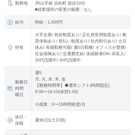
勤務地
JR山手線 浜松町 徒歩10分
■就業場所の変更の範囲：なし
給与
時給：1,600円
大手企業/ 有給制度あり/ 正社員登用制度あり/ 教
育体制あり/ 前払い制度あり/ 社内割引あり/ 土日
特長
休み/ 長期勤務可能/ 週5日勤務/ オフィスが禁煙/
社会保険あり/ 交通費支給/ 未経験者OK/ 高収入/
20代活躍中/ 30代活躍中
週5
月, 火, 水, 木, 金
勤務日
【勤務時間帯】◆通常シフト(時間固定)
時間
9:30〜18:10(休憩1:00)
曜日
※残業：5〜15時間程度/月
休日・
週休2日(土日祝)
休暇