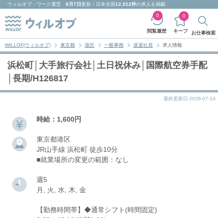
ウィルオブ・ワーク
運営
8月7日
更新！日本全国
12,912件
の求人を掲載
0
0
キープ
閲覧履歴
お仕事検索
WILLOF(ウィルオブ)
東京都
港区
一般事務
派遣社員
求人情報
浜松町│大手旅行会社│土日祝休み│国際航空券手配
│長期/H126817
最終更新日:2026-07-14
時給：1,600円
東京都港区
JR山手線 浜松町 徒歩10分
■就業場所の変更の範囲：なし
週5
月, 火, 水, 木, 金
【勤務時間帯】◆通常シフト(時間固定)