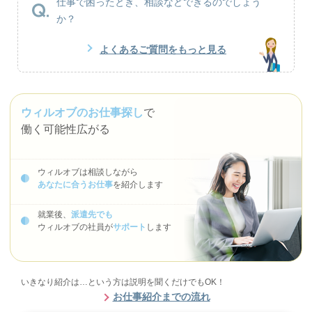
仕事で困ったとき、相談などできるのでしょう
か？
よくあるご質問をもっと見る
ウィルオブのお仕事探し
で
働く可能性広がる
ウィルオブは相談しながら
あなたに合うお仕事
を紹介します
就業後、
派遣先でも
ウィルオブの社員が
サポート
します
いきなり紹介は…という方は説明を聞くだけでもOK！
お仕事紹介までの流れ