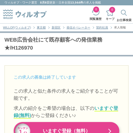
ウィルオブ・ワーク
運営
8月8日
更新！日本全国
13,044件
の求人を掲載
0
0
キープ
閲覧履歴
お仕事検索
WILLOF(ウィルオブ)
東京都
新宿区
発信オペレーター
契約社員
求人情報
WEB広告会社にて既存顧客への発信業務
★/H126970
この求人の募集は終了しています
この求人と似た条件の求人をご紹介することが可
能です。
求人の紹介をご希望の場合は、以下の
いますぐ登
録(無料)
からご登録ください♪
いますぐ登録（無料）