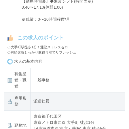
【勤務時間帯】◆通常シフト(時間固定)
8:40〜17:10(休憩1:00)
※残業：0〜10時間程度/月
この求人のポイント
◇大手町駅徒歩1分！通勤ストレスゼロ
◇有給休暇しっかり取得可能でリフレッシュ
求人の基本内容
募集業
種・職
一般事務
種
雇用形
派遣社員
態
東京都千代田区
東京メトロ東西線 大手町 徒歩1分
勤務地
JR東海道本線(東京～熱海) 東京 徒歩5分