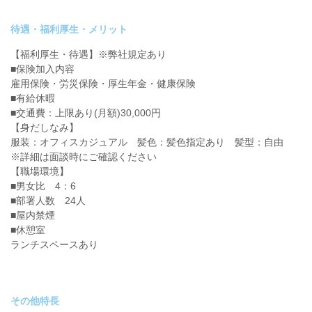
待遇・福利厚生・メリット
【福利厚生・待遇】※弊社規定あり
■保険加入内容
雇用保険・労災保険・厚生年金・健康保険
■有給休暇
■交通費：上限あり(月額)30,000円
【身だしなみ】
服装：オフィスカジュアル 髪色：髪色指定あり 髪型：自由
※詳細は面談時にご確認ください
【職場環境】
■男女比 4：6
■部署人数 24人
■屋内禁煙
■休憩室
ランチスペースあり
その他特長