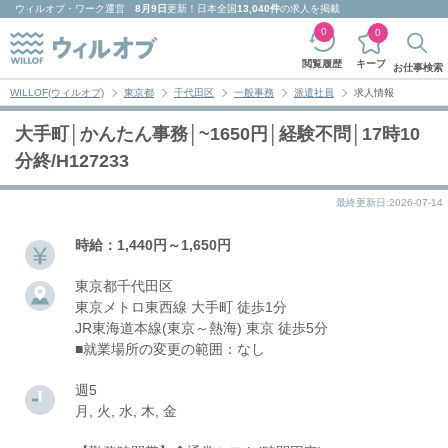
ウィルオブ・ワーク
運営
8月9日
更新！日本全国
13,040件
の求人を掲載
0
0
キープ
閲覧履歴
お仕事検索
WILLOF(ウィルオブ)
東京都
千代田区
一般事務
派遣社員
求人情報
大手町│かんたん事務│~1650円│経験不問│17時10
分終/H127233
最終更新日:2026-07-14
時給：1,440円～1,650円
東京都千代田区
東京メトロ東西線 大手町 徒歩1分
JR東海道本線(東京～熱海) 東京 徒歩5分
■就業場所の変更の範囲：なし
週5
月, 火, 水, 木, 金