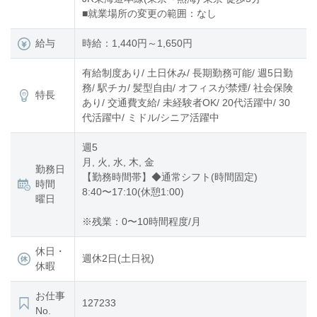
■就業場所の変更の範囲：なし
給与
時給：1,440円～1,650円
有給制度あり/ 土日休み/ 長期勤務可能/ 週5日勤
務/ 駅チカ/ 髪型自由/ オフィスが禁煙/ 社会保険
特長
あり/ 交通費支給/ 未経験者OK/ 20代活躍中/ 30
代活躍中/ ミドル/シニア活躍中
週5
月, 火, 水, 木, 金
勤務日
【勤務時間帯】◆通常シフト(時間固定)
時間
8:40〜17:10(休憩1:00)
曜日
※残業：0〜10時間程度/月
休日・
週休2日(土日祝)
休暇
お仕事
127233
No.