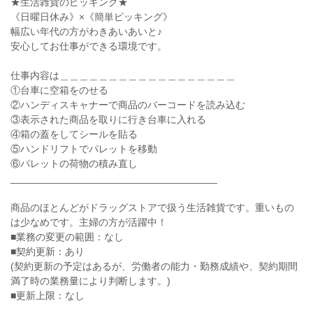
★生活雑貨のピッキング★
《日曜日休み》×《簡単ピッキング》
幅広い年代の方がわきあいあいと♪
安心してお仕事ができる環境です。
仕事内容は＿＿＿＿＿＿＿＿＿＿＿＿＿＿＿＿＿＿
①台車に空箱をのせる
②ハンディスキャナーで商品のバーコードを読み込む
③表示された商品を取りに行き台車に入れる
④箱の蓋をしてシールを貼る
⑤ハンドリフトでパレットを移動
⑥パレットの荷物の積み直し
_____________________________________
商品のほとんどがドラッグストアで扱う生活雑貨です。重いもの
は少なめです。主婦の方が活躍中！
■業務の変更の範囲：なし
■契約更新：あり
(契約更新の予定はあるが、労働者の能力・勤務成績や、契約期間
満了時の業務量により判断します。)
■更新上限：なし