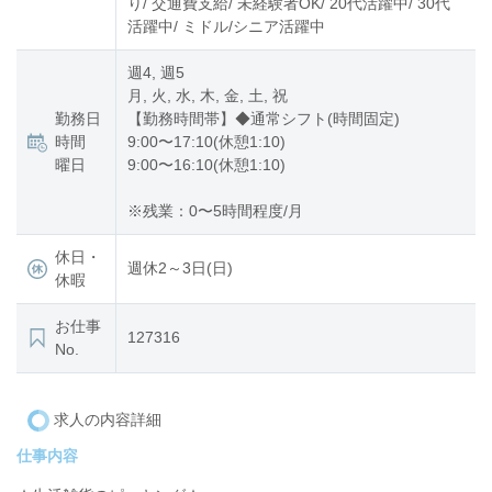
り/ 交通費支給/ 未経験者OK/ 20代活躍中/ 30代
活躍中/ ミドル/シニア活躍中
週4, 週5
月, 火, 水, 木, 金, 土, 祝
勤務日
【勤務時間帯】◆通常シフト(時間固定)
時間
9:00〜17:10(休憩1:10)
曜日
9:00〜16:10(休憩1:10)
※残業：0〜5時間程度/月
休日・
週休2～3日(日)
休暇
お仕事
127316
No.
求人の内容詳細
仕事内容