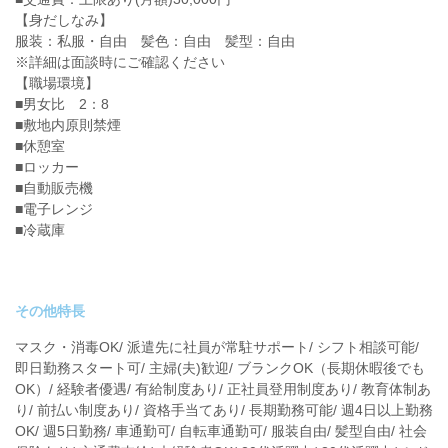
【身だしなみ】
服装：私服・自由 髪色：自由 髪型：自由
※詳細は面談時にご確認ください
【職場環境】
■男女比 2：8
■敷地内原則禁煙
■休憩室
■ロッカー
■自動販売機
■電子レンジ
■冷蔵庫
その他特長
マスク・消毒OK/ 派遣先に社員が常駐サポート/ シフト相談可能/
即日勤務スタート可/ 主婦(夫)歓迎/ ブランクOK（長期休暇後でも
OK）/ 経験者優遇/ 有給制度あり/ 正社員登用制度あり/ 教育体制あ
り/ 前払い制度あり/ 資格手当てあり/ 長期勤務可能/ 週4日以上勤務
OK/ 週5日勤務/ 車通勤可/ 自転車通勤可/ 服装自由/ 髪型自由/ 社会