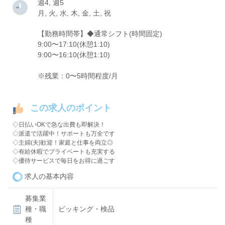
週4, 週5
月, 火, 水, 木, 金, 土, 祝
【勤務時間帯】◆通常シフト(時間固定)
9:00〜17:10(休憩1:10)
9:00〜16:10(休憩1:10)
※残業：0〜5時間程度/月
この求人のポイント
◇日払いOKで急な出費も即解決！
◇派遣で活躍中！サポートも万全です
◇主婦(夫)歓迎！家庭と仕事を両立◎
◇有給休暇でプライベートも充実する
◇優待サービスで毎日をお得に過ごす
求人の基本内容
募集業
種・職
ピッキング・検品
種