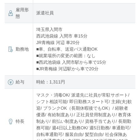
雇用形
派遣社員
態
埼玉県入間市
西武池袋線 入間市 車15分
JR青梅線 河辺 車20分
勤務地
■車、自転車、送迎バス通勤OK
■就業場所の変更の範囲：なし
■西武池袋線 入間市駅から車で15分
■JR青梅線 河辺駅から車で20分
給与
時給：1,311円
マスク・消毒OK/ 派遣先に社員が常駐サポート/
シフト相談可能/ 即日勤務スタート可/ 主婦(夫)歓
迎/ ブランクOK（長期休暇後でもOK）/ 経験者
優遇/ 有給制度あり/ 正社員登用制度あり/ 教育体
特長
制あり/ 前払い制度あり/ 資格手当てあり/ 長期勤
務可能/ 週4日以上勤務OK/ 週5日勤務/ 車通勤可/
自転車通勤可/ 服装自由/ 髪型自由/ 社会保険あ