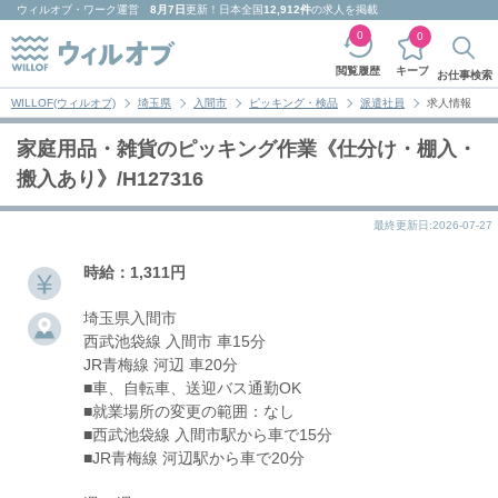
ウィルオブ・ワーク
運営
8月7日
更新！日本全国
12,912件
の求人を掲載
0
0
キープ
閲覧履歴
お仕事検索
WILLOF(ウィルオブ)
埼玉県
入間市
ピッキング・検品
派遣社員
求人情報
家庭用品・雑貨のピッキング作業《仕分け・棚入・
搬入あり》/H127316
最終更新日:2026-07-27
時給：1,311円
埼玉県入間市
西武池袋線 入間市 車15分
JR青梅線 河辺 車20分
■車、自転車、送迎バス通勤OK
■就業場所の変更の範囲：なし
■西武池袋線 入間市駅から車で15分
■JR青梅線 河辺駅から車で20分