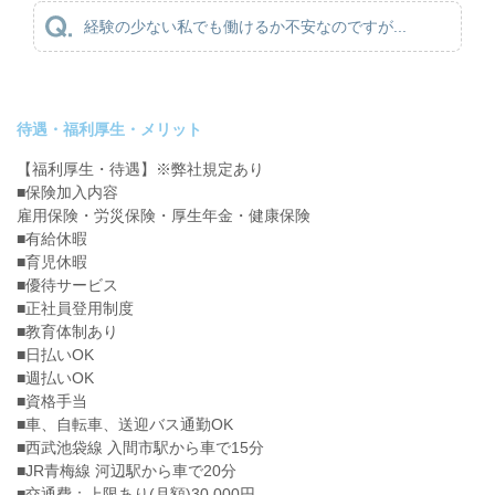
経験の少ない私でも働けるか不安なのですが...
待遇・福利厚生・メリット
【福利厚生・待遇】※弊社規定あり
■保険加入内容
雇用保険・労災保険・厚生年金・健康保険
■有給休暇
■育児休暇
■優待サービス
■正社員登用制度
■教育体制あり
■日払いOK
■週払いOK
■資格手当
■車、自転車、送迎バス通勤OK
■西武池袋線 入間市駅から車で15分
■JR青梅線 河辺駅から車で20分
■交通費：上限あり(月額)30,000円