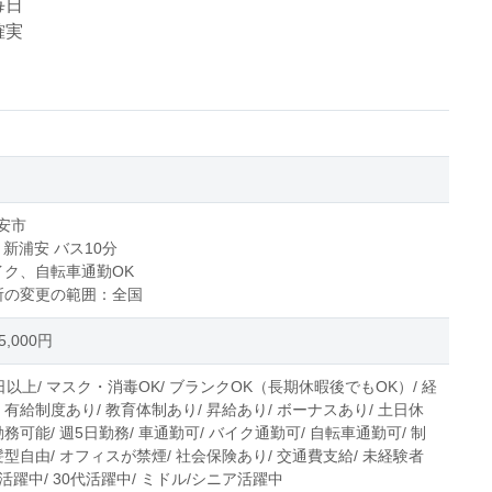
毎日
確実
安市
 新浦安 バス10分
イク、自転車通勤OK
所の変更の範囲：全国
,000円
日以上/ マスク・消毒OK/ ブランクOK（長期休暇後でもOK）/ 経
 有給制度あり/ 教育体制あり/ 昇給あり/ ボーナスあり/ 土日休
勤務可能/ 週5日勤務/ 車通勤可/ バイク通勤可/ 自転車通勤可/ 制
髪型自由/ オフィスが禁煙/ 社会保険あり/ 交通費支給/ 未経験者
0代活躍中/ 30代活躍中/ ミドル/シニア活躍中