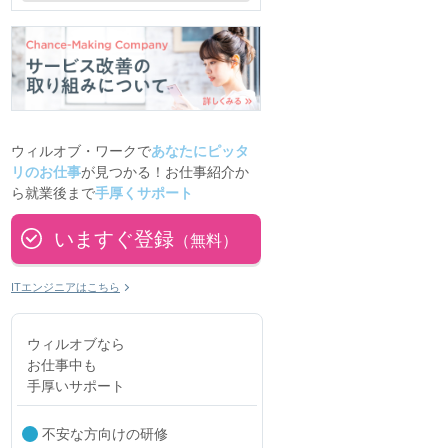
ウィルオブ・ワークで
あなたにピッタ
リのお仕事
が見つかる！お仕事紹介か
ら就業後まで
手厚くサポート
いますぐ登録
（無料）
ITエンジニアはこちら
ウィルオブなら
お仕事中も
手厚いサポート
不安な方向けの研修