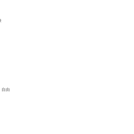
険
：自由