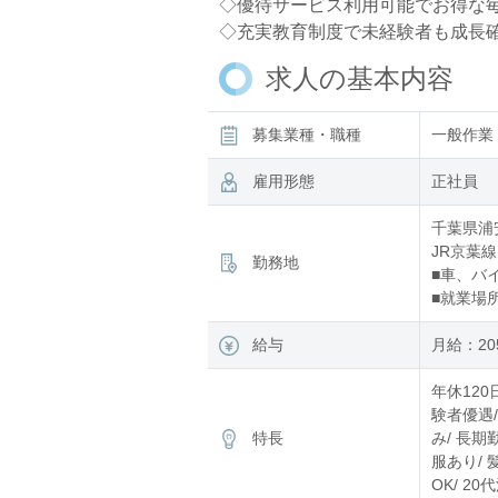
◇優待サービス利用可能でお得な
◇充実教育制度で未経験者も成長
求人の基本内容
募集業種・職種
一般作業
雇用形態
正社員
千葉県浦
JR京葉線
勤務地
■車、バ
■就業場
給与
月給：205
年休120
験者優遇/
特長
み/ 長期
服あり/ 
OK/ 2