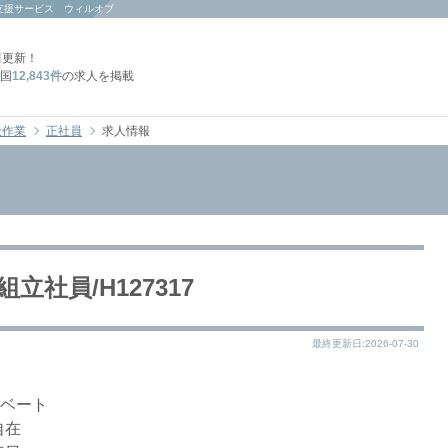
支援サービス ウィルオブ
日
更新！
国
12,843件
の求人を掲載
般作業
正社員
求人情報
社員/H127317
最終更新日:2026-07-30
イベート
自在