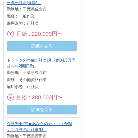
ーター社員|昼勤/...
勤務地
千葉県佐倉市
職種
一般作業
雇用形態
正社員
月給
220,000円〜
詳細を見る
トラックの整備士社員|月収例34.5万円|
賞与年2回|日勤...
勤務地
千葉県東金市
職種
その他資格作業
雇用形態
正社員
月給
280,000円〜
詳細を見る
介護/野田市★あなたのやさしさが輝
く！介護のお仕事/H...
勤務地
千葉県野田市