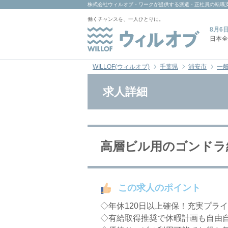
株式会社ウィルオブ・ワーク
が提供する派遣・正社員の転職
働くチャンスを、一人ひとりに。
8月6
日本全
WILLOF(ウィルオブ)
千葉県
浦安市
一
求人詳細
高層ビル用のゴンドラ組立
この求人のポイント
◇年休120日以上確保！充実プラ
◇有給取得推奨で休暇計画も自由