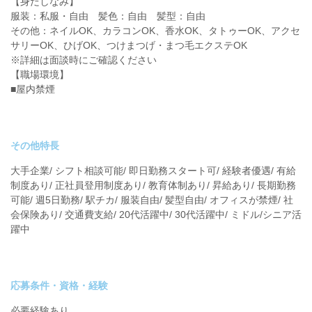
【身だしなみ】
服装：私服・自由 髪色：自由 髪型：自由
その他：ネイルOK、カラコンOK、香水OK、タトゥーOK、アクセ
サリーOK、ひげOK、つけまつげ・まつ毛エクステOK
※詳細は面談時にご確認ください
【職場環境】
■屋内禁煙
その他特長
大手企業/ シフト相談可能/ 即日勤務スタート可/ 経験者優遇/ 有給
制度あり/ 正社員登用制度あり/ 教育体制あり/ 昇給あり/ 長期勤務
可能/ 週5日勤務/ 駅チカ/ 服装自由/ 髪型自由/ オフィスが禁煙/ 社
会保険あり/ 交通費支給/ 20代活躍中/ 30代活躍中/ ミドル/シニア活
躍中
応募条件・資格・経験
必要経験あり