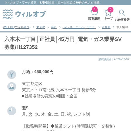
ウィルオブ・ワーク
運営
8月9日
更新！日本全国
13,040件
の求人を掲載
0
0
キープ
閲覧履歴
お仕事検索
WILLOF(ウィルオブ)
東京都
港区
SV（スーパーバイザー）
正社員
求人情報
六本木一丁目│正社員│45万円│電気・ガス業界SV
募集/H127352
最終更新日:2026-07-07
月給：450,000円
東京都港区
東京メトロ南北線 六本木一丁目 徒歩5分
■就業場所の変更の範囲：全国
週5
月, 火, 水, 木, 金, 土, 日, 祝, シフト制
【勤務時間帯】◆通常シフト(時間選択可・交替制)