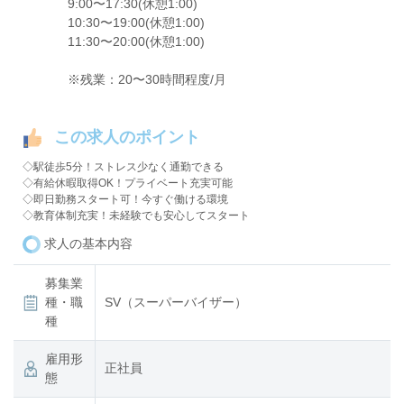
9:00〜17:30(休憩1:00)
10:30〜19:00(休憩1:00)
11:30〜20:00(休憩1:00)
※残業：20〜30時間程度/月
この求人のポイント
◇駅徒歩5分！ストレス少なく通勤できる
◇有給休暇取得OK！プライベート充実可能
◇即日勤務スタート可！今すぐ働ける環境
◇教育体制充実！未経験でも安心してスタート
求人の基本内容
募集業
種・職
SV（スーパーバイザー）
種
雇用形
正社員
態