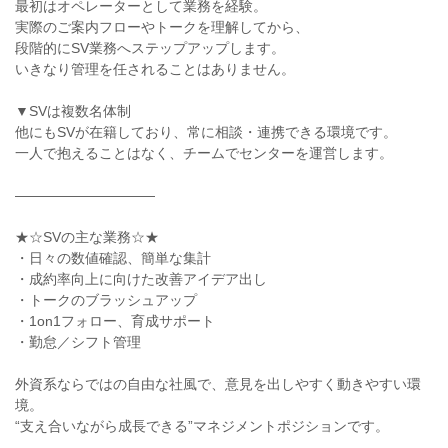
最初はオペレーターとして業務を経験。
実際のご案内フローやトークを理解してから、
段階的にSV業務へステップアップします。
いきなり管理を任されることはありません。
▼SVは複数名体制
他にもSVが在籍しており、常に相談・連携できる環境です。
一人で抱えることはなく、チームでセンターを運営します。
――――――――――
★☆SVの主な業務☆★
・日々の数値確認、簡単な集計
・成約率向上に向けた改善アイデア出し
・トークのブラッシュアップ
・1on1フォロー、育成サポート
・勤怠／シフト管理
外資系ならではの自由な社風で、意見を出しやすく動きやすい環
境。
“支え合いながら成長できる”マネジメントポジションです。