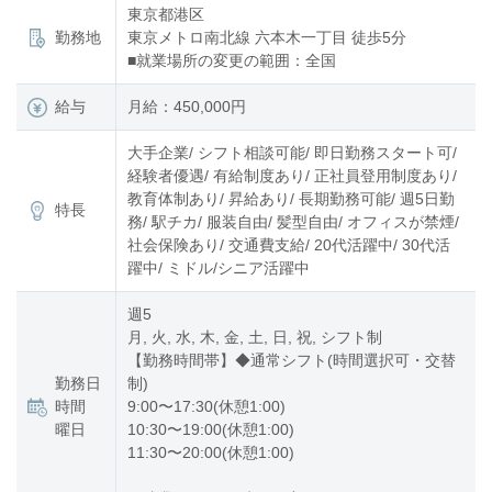
東京都港区
勤務地
東京メトロ南北線 六本木一丁目 徒歩5分
■就業場所の変更の範囲：全国
給与
月給：450,000円
大手企業/ シフト相談可能/ 即日勤務スタート可/
経験者優遇/ 有給制度あり/ 正社員登用制度あり/
教育体制あり/ 昇給あり/ 長期勤務可能/ 週5日勤
特長
務/ 駅チカ/ 服装自由/ 髪型自由/ オフィスが禁煙/
社会保険あり/ 交通費支給/ 20代活躍中/ 30代活
躍中/ ミドル/シニア活躍中
週5
月, 火, 水, 木, 金, 土, 日, 祝, シフト制
【勤務時間帯】◆通常シフト(時間選択可・交替
勤務日
制)
時間
9:00〜17:30(休憩1:00)
曜日
10:30〜19:00(休憩1:00)
11:30〜20:00(休憩1:00)