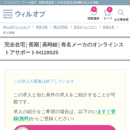
ウィルオブ・ワーク
運営
8月7日
更新！日本全国
12,912件
の求人を掲載
0
0
キープ
閲覧履歴
お仕事検索
WILLOF(ウィルオブ)
神奈川県
横浜市西区
受信オペレーター
派遣社員
求人情報
完全在宅│長期│高時給│有名メーカのオンラインス
トアサポート/H128525
この求人の募集は終了しています
この求人と似た条件の求人をご紹介することが可
能です。
求人の紹介をご希望の場合は、以下の
いますぐ登
録(無料)
からご登録ください♪