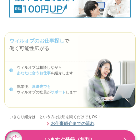
ウィルオブのお仕事探し
で
働く可能性広がる
ウィルオブは相談しながら
あなたに合うお仕事
を紹介します
就業後、
派遣先でも
ウィルオブの社員が
サポート
します
いきなり紹介は…という方は説明を聞くだけでもOK！
お仕事紹介までの流れ
いますぐ登録（無料）