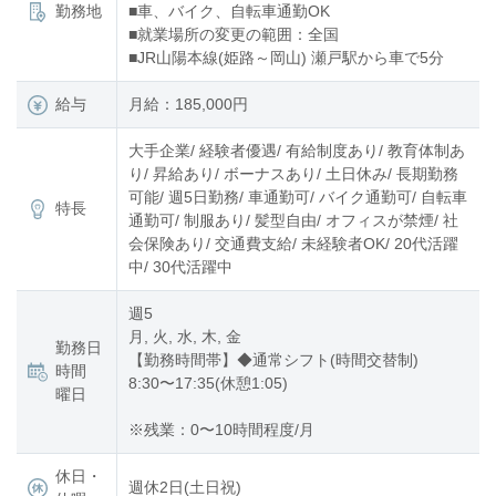
勤務地
■車、バイク、自転車通勤OK
■就業場所の変更の範囲：全国
■JR山陽本線(姫路～岡山) 瀬戸駅から車で5分
給与
月給：185,000円
大手企業/ 経験者優遇/ 有給制度あり/ 教育体制あ
り/ 昇給あり/ ボーナスあり/ 土日休み/ 長期勤務
可能/ 週5日勤務/ 車通勤可/ バイク通勤可/ 自転車
特長
通勤可/ 制服あり/ 髪型自由/ オフィスが禁煙/ 社
会保険あり/ 交通費支給/ 未経験者OK/ 20代活躍
中/ 30代活躍中
週5
月, 火, 水, 木, 金
勤務日
【勤務時間帯】◆通常シフト(時間交替制)
時間
8:30〜17:35(休憩1:05)
曜日
※残業：0〜10時間程度/月
休日・
週休2日(土日祝)