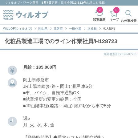
ウィルオブ・ワーク
運営
8月7日
更新！日本全国
12,912件
の求人を掲載
0
0
キープ
閲覧履歴
お仕事検索
WILLOF(ウィルオブ)
岡山県
赤磐市
一般作業
正社員
求人情報
化粧品製造工場でのライン作業社員/H128723
最終更新日:2026-07-30
月給：185,000円
岡山県赤磐市
JR山陽本線(姫路～岡山) 瀬戸 車5分
■車、バイク、自転車通勤OK
■就業場所の変更の範囲：全国
■JR山陽本線(姫路～岡山) 瀬戸駅から車で5分
週5
月, 火, 水, 木, 金
【勤務時間帯】◆通常シフト(時間交替制)