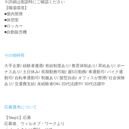
※詳細は面談時にご確認ください
【職場環境】
■屋内禁煙
■休憩室
■ロッカー
■自動販売機
その他特長
大手企業/ 経験者優遇/ 有給制度あり/ 教育体制あり/ 昇給あり/ ボー
ナスあり/ 土日休み/ 長期勤務可能/ 週5日勤務/ 車通勤可/ バイク通
勤可/ 自転車通勤可/ 制服あり/ 髪型自由/ オフィスが禁煙/ 社会保険
あり/ 交通費支給/ 未経験者OK/ 20代活躍中/ 30代活躍中
応募選考について
【Step1】応募
応募後、ウィルオブ・ワークより