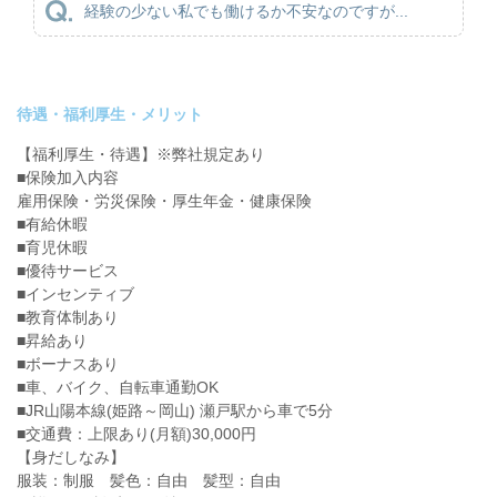
経験の少ない私でも働けるか不安なのですが...
待遇・福利厚生・メリット
【福利厚生・待遇】※弊社規定あり
■保険加入内容
雇用保険・労災保険・厚生年金・健康保険
■有給休暇
■育児休暇
■優待サービス
■インセンティブ
■教育体制あり
■昇給あり
■ボーナスあり
■車、バイク、自転車通勤OK
■JR山陽本線(姫路～岡山) 瀬戸駅から車で5分
■交通費：上限あり(月額)30,000円
【身だしなみ】
服装：制服 髪色：自由 髪型：自由