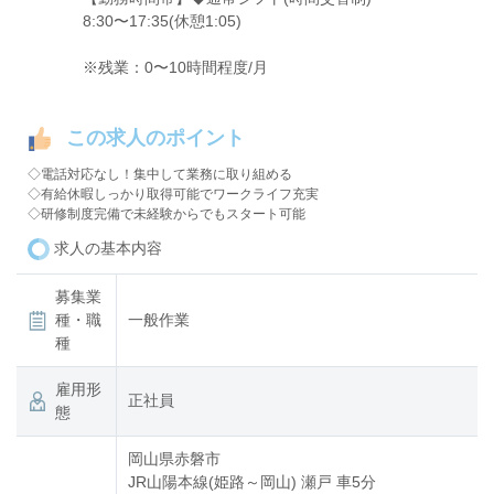
8:30〜17:35(休憩1:05)
※残業：0〜10時間程度/月
この求人のポイント
◇電話対応なし！集中して業務に取り組める
◇有給休暇しっかり取得可能でワークライフ充実
◇研修制度完備で未経験からでもスタート可能
求人の基本内容
募集業
種・職
一般作業
種
雇用形
正社員
態
岡山県赤磐市
JR山陽本線(姫路～岡山) 瀬戸 車5分