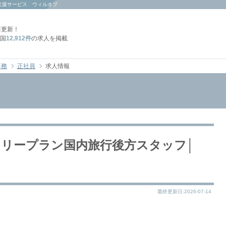
支援サービス ウィルオブ
日
更新！
国
12,912件
の求人を掲載
事務
正社員
求人情報
フリープラン国内旅行後方スタッフ│
最終更新日:2026-07-14