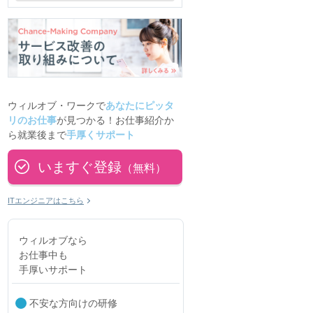
ウィルオブ・ワークで
あなたにピッタ
リのお仕事
が見つかる！お仕事紹介か
ら就業後まで
手厚くサポート
いますぐ登録
（無料）
ITエンジニアはこちら
ウィルオブなら
お仕事中も
手厚いサポート
不安な方向けの研修