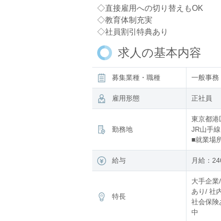
◇直接雇用への切り替えもOK
◇教育体制充実
◇社員割引特典あり
求人の基本内容
募集業種・職種
一般事務
雇用形態
正社員
東京都港
勤務地
JR山手線
■就業場
給与
月給：240
大手企業/
あり/ 社
特長
社会保険あ
中