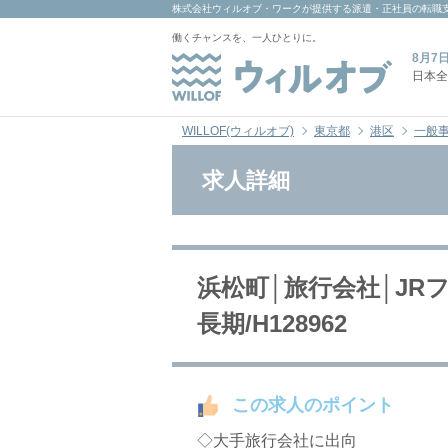
株式会社ウィルオブ・ワーク
が提供する派遣・正社員の転職
働くチャンスを、一人ひとりに。
8月7
日本全
WILLOF(ウィルオブ)
東京都
港区
一般
求人詳細
浜松町│旅行会社│JR
長期/H128962
この求人のポイント
◇大手旅行会社に出向