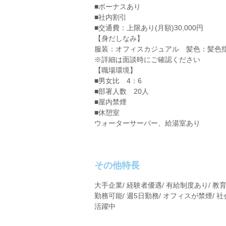
■ボーナスあり
■社内割引
■交通費：上限あり(月額)30,000円
【身だしなみ】
服装：オフィスカジュアル 髪色：髪色
※詳細は面談時にご確認ください
【職場環境】
■男女比 4：6
■部署人数 20人
■屋内禁煙
■休憩室
ウォーターサーバー、給湯室あり
その他特長
大手企業/ 経験者優遇/ 有給制度あり/ 教育
勤務可能/ 週5日勤務/ オフィスが禁煙/ 社
活躍中