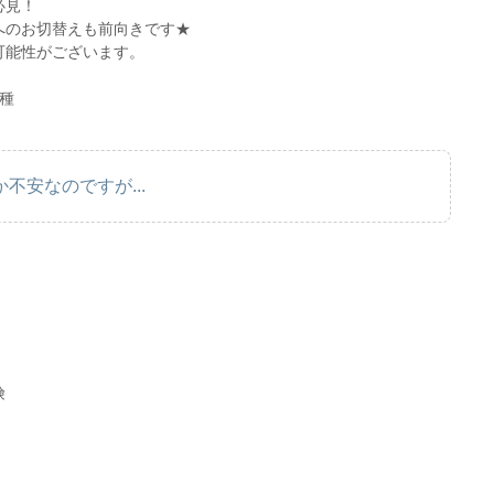
必見！
へのお切替えも前向きです★
可能性がございます。
種
不安なのですが...
険