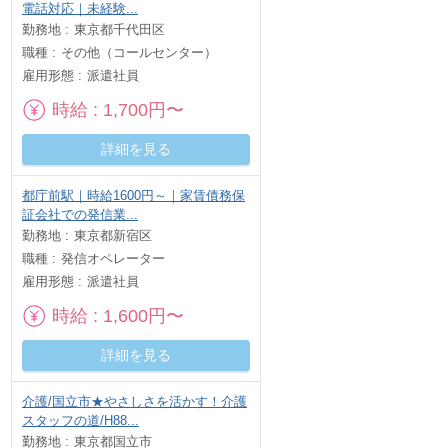
電話対応｜未経験...
勤務地
東京都千代田区
職種
その他（コールセンター）
雇用形態
派遣社員
時給
1,700円〜
詳細を見る
都庁前駅｜時給1600円～｜家賃債務保
証会社での発信業...
勤務地
東京都新宿区
職種
発信オペレーター
雇用形態
派遣社員
時給
1,600円〜
詳細を見る
介護/国立市★やさしさを活かす！介護
スタッフの道/H88...
勤務地
東京都国立市