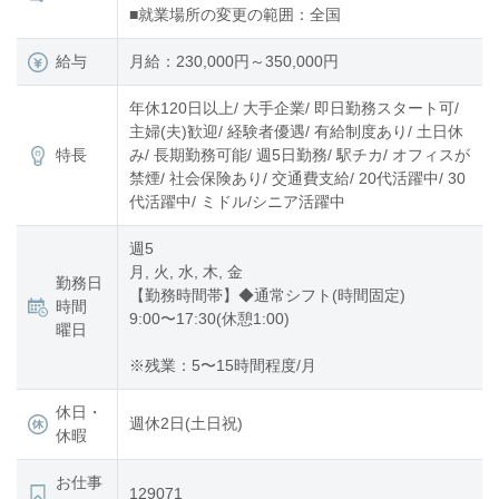
■就業場所の変更の範囲：全国
給与
月給：230,000円～350,000円
年休120日以上/ 大手企業/ 即日勤務スタート可/
主婦(夫)歓迎/ 経験者優遇/ 有給制度あり/ 土日休
特長
み/ 長期勤務可能/ 週5日勤務/ 駅チカ/ オフィスが
禁煙/ 社会保険あり/ 交通費支給/ 20代活躍中/ 30
代活躍中/ ミドル/シニア活躍中
週5
月, 火, 水, 木, 金
勤務日
【勤務時間帯】◆通常シフト(時間固定)
時間
9:00〜17:30(休憩1:00)
曜日
※残業：5〜15時間程度/月
休日・
週休2日(土日祝)
休暇
お仕事
129071