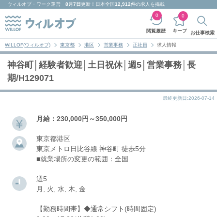
ウィルオブ・ワーク
運営
8月7日
更新！日本全国
12,912件
の求人を掲載
0
0
キープ
閲覧履歴
お仕事検索
WILLOF(ウィルオブ)
東京都
港区
営業事務
正社員
求人情報
神谷町│経験者歓迎│土日祝休│週5│営業事務│長
期/H129071
最終更新日:2026-07-14
月給：230,000円～350,000円
東京都港区
東京メトロ日比谷線 神谷町 徒歩5分
■就業場所の変更の範囲：全国
週5
月, 火, 水, 木, 金
【勤務時間帯】◆通常シフト(時間固定)