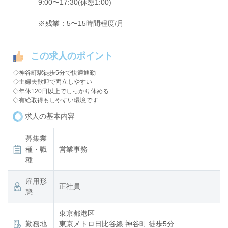
9:00〜17:30(休憩1:00)
※残業：5〜15時間程度/月
この求人のポイント
◇神谷町駅徒歩5分で快適通勤
◇主婦夫歓迎で両立しやすい
◇年休120日以上でしっかり休める
◇有給取得もしやすい環境です
求人の基本内容
募集業
種・職
営業事務
種
雇用形
正社員
態
東京都港区
勤務地
東京メトロ日比谷線 神谷町 徒歩5分