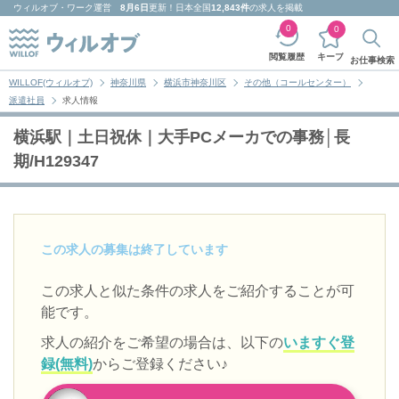
ウィルオブ・ワーク
運営
8月6日
更新！日本全国
12,843件
の求人を掲載
0
0
キープ
閲覧履歴
お仕事検索
WILLOF(ウィルオブ)
神奈川県
横浜市神奈川区
その他（コールセンター）
派遣社員
求人情報
横浜駅｜土日祝休｜大手PCメーカでの事務│長
期/H129347
この求人の募集は終了しています
この求人と似た条件の求人をご紹介することが可
能です。
求人の紹介をご希望の場合は、以下の
いますぐ登
録(無料)
からご登録ください♪