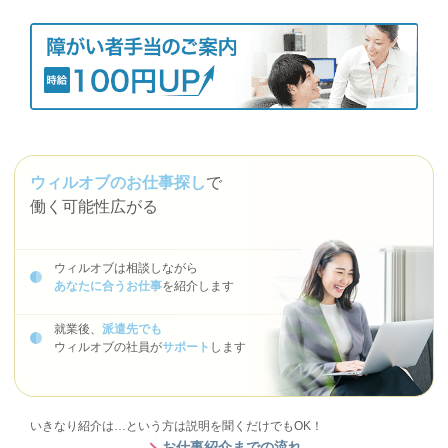
ウィルオブのお仕事探し
で
働く可能性広がる
ウィルオブは相談しながら
あなたに合うお仕事
を紹介します
就業後、
派遣先でも
ウィルオブの社員が
サポート
します
いきなり紹介は…という方は説明を聞くだけでもOK！
お仕事紹介までの流れ