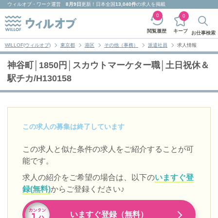
ウィルオブ・ワーク
運営
8月9日
更新！日本全国
13,040件
の求人を掲載
0
0
キープ
閲覧履歴
お仕事検索
WILLOF(ウィルオブ)
東京都
港区
その他（事務）
派遣社員
求人情報
神谷町│1850円│スカウトマーケター職│土日祝休＆
駅チカ/H130158
この求人の募集は終了しています
この求人と似た条件の求人をご紹介することが可
能です。
求人の紹介をご希望の場合は、以下の
いますぐ登
録(無料)
からご登録ください♪
いますぐ登録（無料）