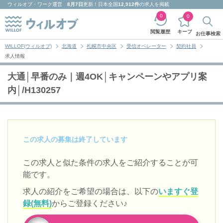
ウィルオブ・ワーク
運営
8月7日
更新！日本全国
12,912件
の求人を掲載
0
0
キープ
閲覧履歴
お仕事検索
WILLOF(ウィルオブ)
北海道
札幌市中央区
受信オペレーター
契約社員
求人情報
大通│早番のみ｜週4OK│キャンペーンやアプリ案
内│/H130257
この求人の募集は終了しています
この求人と似た条件の求人をご紹介することが可
能です。
求人の紹介をご希望の場合は、以下の
いますぐ登
録(無料)
からご登録ください♪