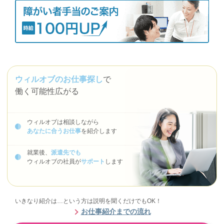
ウィルオブのお仕事探し
で
働く可能性広がる
ウィルオブは相談しながら
あなたに合うお仕事
を紹介します
就業後、
派遣先でも
ウィルオブの社員が
サポート
します
いきなり紹介は…という方は説明を聞くだけでもOK！
お仕事紹介までの流れ