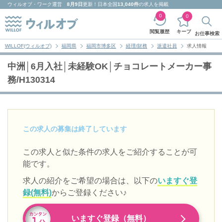
ウィルオブ・ワーク
運営
8月9日
更新！日本全国
13,040件
の求人を掲載
0
0
キープ
閲覧履歴
お仕事検索
WILLOF(ウィルオブ)
福岡県
福岡市博多区
経理/財務
派遣社員
求人情報
中洲│6月入社│未経験OK│チョコレートメーカー事
務/H130314
この求人の募集は終了しています
この求人と似た条件の求人をご紹介することが可
能です。
求人の紹介をご希望の場合は、以下の
いますぐ登
録(無料)
からご登録ください♪
いますぐ登録（無料）