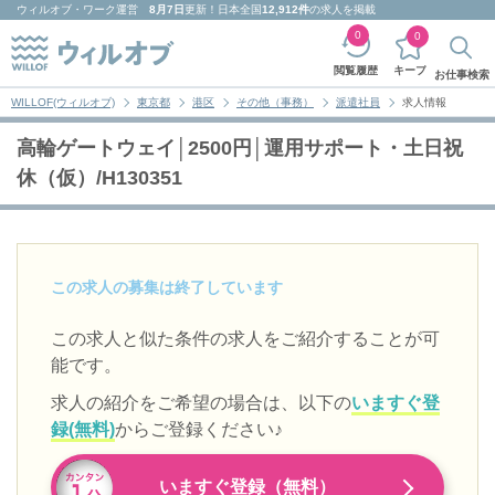
ウィルオブ・ワーク
運営
8月7日
更新！日本全国
12,912件
の求人を掲載
0
0
キープ
閲覧履歴
お仕事検索
WILLOF(ウィルオブ)
東京都
港区
その他（事務）
派遣社員
求人情報
高輪ゲートウェイ│2500円│運用サポート・土日祝
休（仮）/H130351
この求人の募集は終了しています
この求人と似た条件の求人をご紹介することが可
能です。
求人の紹介をご希望の場合は、以下の
いますぐ登
録(無料)
からご登録ください♪
いますぐ登録（無料）