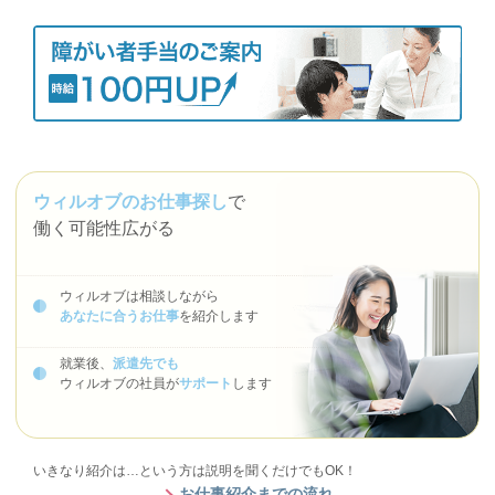
ウィルオブのお仕事探し
で
働く可能性広がる
ウィルオブは相談しながら
あなたに合うお仕事
を紹介します
就業後、
派遣先でも
ウィルオブの社員が
サポート
します
いきなり紹介は…という方は説明を聞くだけでもOK！
お仕事紹介までの流れ