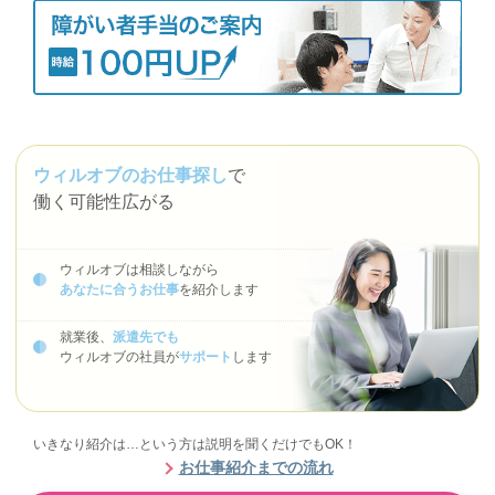
ウィルオブのお仕事探し
で
働く可能性広がる
ウィルオブは相談しながら
あなたに合うお仕事
を紹介します
就業後、
派遣先でも
ウィルオブの社員が
サポート
します
いきなり紹介は…という方は説明を聞くだけでもOK！
お仕事紹介までの流れ