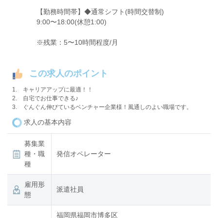
【勤務時間帯】◆通常シフト(時間交替制)
9:00〜18:00(休憩1:00)
※残業：5〜10時間程度/月
この求人のポイント
1. キャリアアップに最適！！
2. 自宅でお仕事できる♪
3. ぐんぐん伸びているベンチャー企業様！風通しのよい職場です。
求人の基本内容
募集業
種・職
発信オペレーター
種
雇用形
派遣社員
態
福岡県福岡市博多区