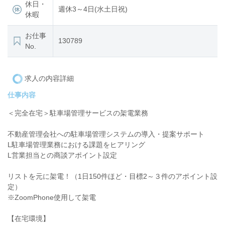
休日・
週休3～4日(水土日祝)
休暇
お仕事
130789
No.
求人の内容詳細
仕事内容
＜完全在宅＞駐車場管理サービスの架電業務
不動産管理会社への駐車場管理システムの導入・提案サポート
L駐車場管理業務における課題をヒアリング
L営業担当との商談アポイント設定
リストを元に架電！（1日150件ほど・目標2～３件のアポイント設
定）
※ZoomPhone使用して架電
【在宅環境】