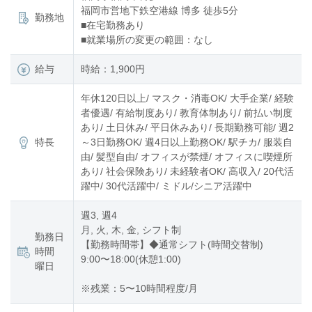
福岡市営地下鉄空港線 博多 徒歩5分
勤務地
■在宅勤務あり
■就業場所の変更の範囲：なし
給与
時給：1,900円
年休120日以上/ マスク・消毒OK/ 大手企業/ 経験
者優遇/ 有給制度あり/ 教育体制あり/ 前払い制度
あり/ 土日休み/ 平日休みあり/ 長期勤務可能/ 週2
特長
～3日勤務OK/ 週4日以上勤務OK/ 駅チカ/ 服装自
由/ 髪型自由/ オフィスが禁煙/ オフィスに喫煙所
あり/ 社会保険あり/ 未経験者OK/ 高収入/ 20代活
躍中/ 30代活躍中/ ミドル/シニア活躍中
週3, 週4
月, 火, 木, 金, シフト制
勤務日
【勤務時間帯】◆通常シフト(時間交替制)
時間
9:00〜18:00(休憩1:00)
曜日
※残業：5〜10時間程度/月