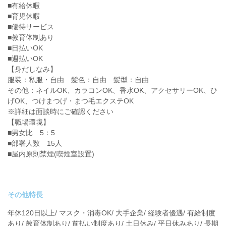
■有給休暇
■育児休暇
■優待サービス
■教育体制あり
■日払いOK
■週払いOK
【身だしなみ】
服装：私服・自由 髪色：自由 髪型：自由
その他：ネイルOK、カラコンOK、香水OK、アクセサリーOK、ひ
げOK、つけまつげ・まつ毛エクステOK
※詳細は面談時にご確認ください
【職場環境】
■男女比 5：5
■部署人数 15人
■屋内原則禁煙(喫煙室設置)
その他特長
年休120日以上/ マスク・消毒OK/ 大手企業/ 経験者優遇/ 有給制度
あり/ 教育体制あり/ 前払い制度あり/ 土日休み/ 平日休みあり/ 長期