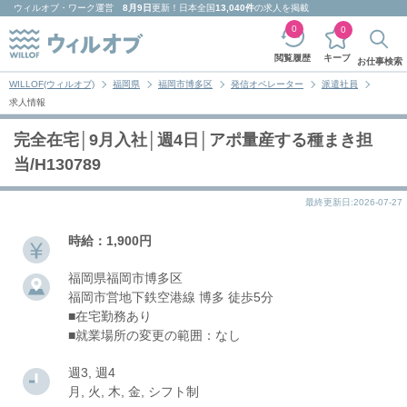
ウィルオブ・ワーク
運営
8月9日
更新！日本全国
13,040件
の求人を掲載
0
0
キープ
閲覧履歴
お仕事検索
WILLOF(ウィルオブ)
福岡県
福岡市博多区
発信オペレーター
派遣社員
求人情報
完全在宅│9月入社│週4日│アポ量産する種まき担
当/H130789
最終更新日:2026-07-27
時給：1,900円
福岡県福岡市博多区
福岡市営地下鉄空港線 博多 徒歩5分
■在宅勤務あり
■就業場所の変更の範囲：なし
週3, 週4
月, 火, 木, 金, シフト制