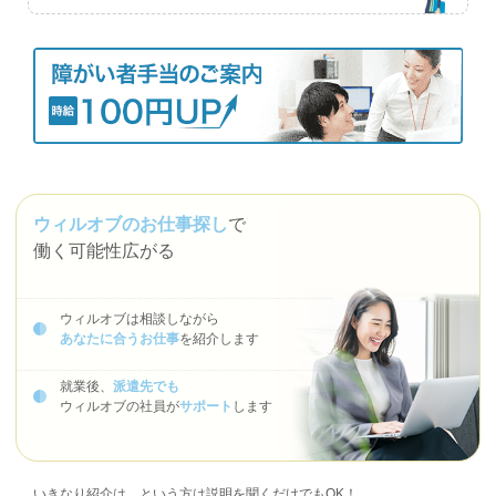
ウィルオブのお仕事探し
で
働く可能性広がる
ウィルオブは相談しながら
あなたに合うお仕事
を紹介します
就業後、
派遣先でも
ウィルオブの社員が
サポート
します
いきなり紹介は…という方は説明を聞くだけでもOK！