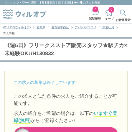
ウィルオブ・ワーク
運営
8月8日
更新！日本全国
13,044件
の求人を掲載
0
0
キープ
閲覧履歴
お仕事検索
WILLOF(ウィルオブ)
愛知県
名古屋市西区
アパレル/コスメ
派遣社員
求人情報
《週5日》フリークスストア販売スタッフ★駅チカ×
未経験OK♪/H130832
この求人の募集は終了しています
この求人と似た条件の求人をご紹介することが可
能です。
求人の紹介をご希望の場合は、以下の
いますぐ登
録(無料)
からご登録ください♪