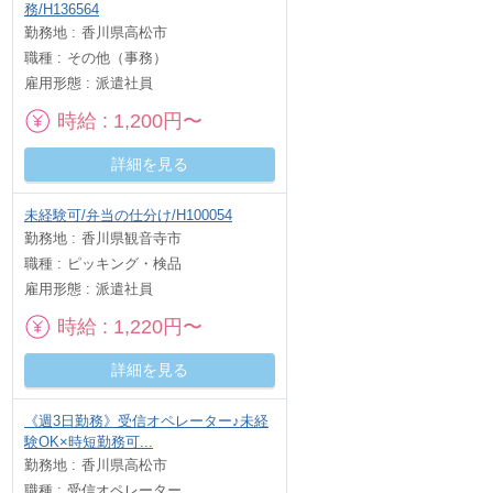
務/H136564
勤務地
香川県高松市
職種
その他（事務）
雇用形態
派遣社員
時給
1,200円〜
詳細を見る
未経験可/弁当の仕分け/H100054
勤務地
香川県観音寺市
職種
ピッキング・検品
雇用形態
派遣社員
時給
1,220円〜
詳細を見る
《週3日勤務》受信オペレーター♪未経
験OK×時短勤務可...
勤務地
香川県高松市
職種
受信オペレーター