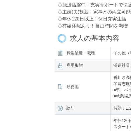
◇派遣活躍中！充実サポートで快
◇主婦(夫)歓迎！家事との両立可能
◇年休120日以上！休日充実生活
◇有給休暇あり！自由時間を満喫
求人の基本内容
募集業種・職種
その他（
雇用形態
派遣社員
香川県高
琴電志度線
勤務地
■車、バ
■就業場
給与
時給：1,2
年休120
スタート可