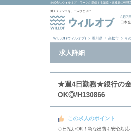
株式会社ウィルオブ・ワーク
が提供する派遣・正社員の転職
働くチャンスを、一人ひとりに。
8月7
日本全
WILLOF(ウィルオブ)
香川県
高松市
そ
求人詳細
★週4日勤務★銀行の
OK◎/H130866
この求人のポイント
◇日払いOK！急な出費も安心対応