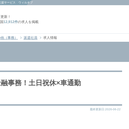
支援サービス ウィルオブ
日
更新！
国
12,912件
の求人を掲載
の他（事務）
派遣社員
求人情報
金融事務！土日祝休×車通勤
最終更新日:2026-06-22