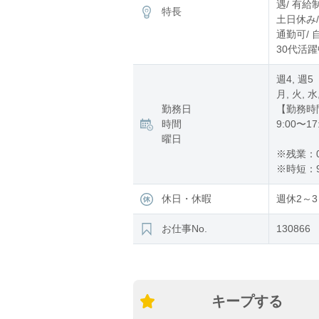
遇/ 有給
特長
土日休み/
通勤可/ 
30代活躍
週4, 週5
月, 火, 
勤務日
【勤務時
時間
9:00〜17
曜日
※残業：
※時短：
休日・休暇
週休2～3
お仕事No.
130866
キープする