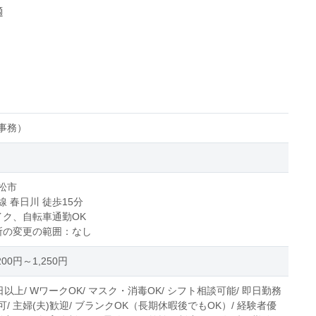
適
事務）
松市
 春日川 徒歩15分
イク、自転車通勤OK
所の変更の範囲：なし
00円～1,250円
日以上/ WワークOK/ マスク・消毒OK/ シフト相談可能/ 即日勤務
/ 主婦(夫)歓迎/ ブランクOK（長期休暇後でもOK）/ 経験者優