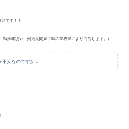
可能です！！
・勤務成績や、契約期間満了時の業務量により判断します。)
不安なのですが...
険