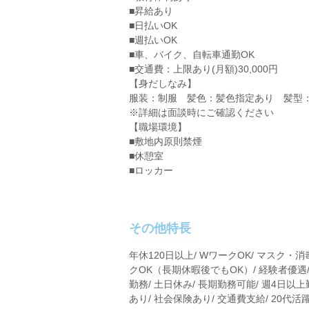
■昇給あり
■日払いOK
■週払いOK
■車、バイク、自転車通勤OK
■交通費：上限あり(月額)30,000円
【身だしなみ】
服装：制服 髪色：髪色指定あり 髪型
※詳細は面談時にご確認ください
【職場環境】
■敷地内原則禁煙
■休憩室
■ロッカー
その他特長
年休120日以上/ WワークOK/ マスク・消
クOK（長期休暇後でもOK）/ 経験者優遇/
勤務/ 土日休み/ 長期勤務可能/ 週4日以上
あり/ 社会保険あり/ 交通費支給/ 20代活