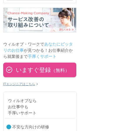
ウィルオブ・ワークで
あなたにピッタ
リのお仕事
が見つかる！お仕事紹介か
ら就業後まで
手厚くサポート
いますぐ登録
（無料）
ITエンジニアはこちら
ウィルオブなら
お仕事中も
手厚いサポート
不安な方向けの研修